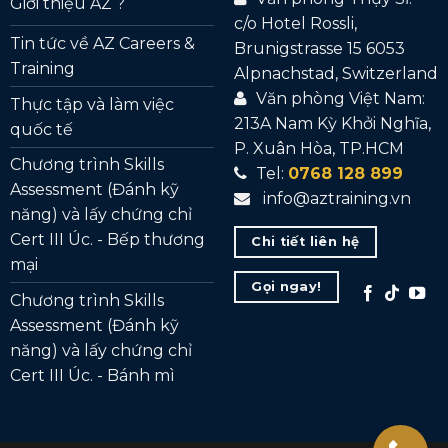
Giới thiệu AZ ?
c/o Hotel Rossli,
Tin tức về AZ Careers &
Brunigstrasse 15 6053
Training
Alpnachstad, Switzerland
Văn phòng Việt Nam:
Thực tập và làm việc
213A Nam Kỳ Khởi Nghĩa,
quốc tế
P. Xuân Hòa, TP.HCM
Chương trình Skills
Tel:
0768 128 899
Assessment (Đánh kỹ
info@aztraining.vn
năng) và lấy chứng chỉ
Cert III Úc. - Bếp thương
Chi tiết liên hệ
mại
Gọi ngay!
Chương trình Skills
Assessment (Đánh kỹ
năng) và lấy chứng chỉ
Cert III Úc. - Bánh mì