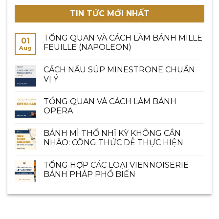
TIN TỨC MỚI NHẤT
TỔNG QUAN VÀ CÁCH LÀM BÁNH MILLE
01
FEUILLE (NAPOLEON)
Aug
CÁCH NẤU SÚP MINESTRONE CHUẨN
VỊ Ý
TỔNG QUAN VÀ CÁCH LÀM BÁNH
OPERA
BÁNH MÌ THỔ NHĨ KỲ KHÔNG CẦN
NHÀO: CÔNG THỨC DỄ THỰC HIỆN
TỔNG HỢP CÁC LOẠI VIENNOISERIE
BÁNH PHÁP PHỔ BIẾN