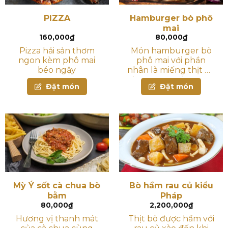
PIZZA
Hamburger bò phô
mai
160,000
₫
80,000
₫
Pizza hải sản thơm
Món hamburger bò
ngon kèm phô mai
phô mai với phần
béo ngậy
nhân là miếng thịt bò
băm được tẩm ướp
Đặt món
Đặt món
Mỳ Ý sốt cà chua bò
Bò hầm rau củ kiểu
bằm
Pháp
80,000
₫
2,200,000
₫
Hương vị thanh mát
Thịt bò được hầm với