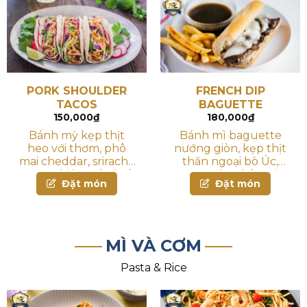
PORK SHOULDER
FRENCH DIP
TACOS
BAGUETTE
150,000
₫
180,000
₫
Bánh mỳ kẹp thịt
Bánh mì baguette
heo với thơm, phô
nướng giòn, kẹp thịt
mai cheddar, sriracha
thăn ngoại bò Úc,
nướng kiểu mê-xi-cô
Arugula, phô mai
Đặt món
Đặt món
dùng kèm sốt bơ,
cheddar và mù tạt
kem chua và salsa. Có
Dijon
thể chọn bánh bột
mì mềm hoặc giòn
MÌ VÀ CƠM
Pasta & Rice