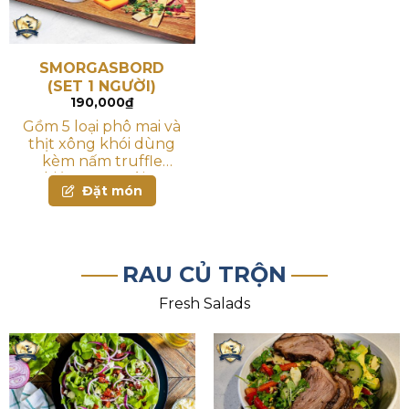
SMORGASBORD
(SET 1 NGƯỜI)
190,000
₫
Gồm 5 loại phô mai và
thịt xông khói dùng
kèm nấm truffle
nghiền, mứt xoài, đậu
Đặt món
bắp ngâm chua, ô-liu,
hạt điều, mơ sấy và
bánh mì
RAU CỦ TRỘN
Fresh Salads