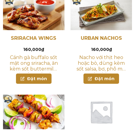
SRIRACHA WINGS
URBAN NACHOS
160,000
₫
160,000
₫
Cánh gà buffalo sốt
Nacho với thịt heo
mật ong sriracha, ăn
hoặc bò, dùng kèm
kèm sốt buttermilk,
sốt salsa, bơ, phô mai
cần tây & cà rốt
cheddar
Đặt món
Đặt món