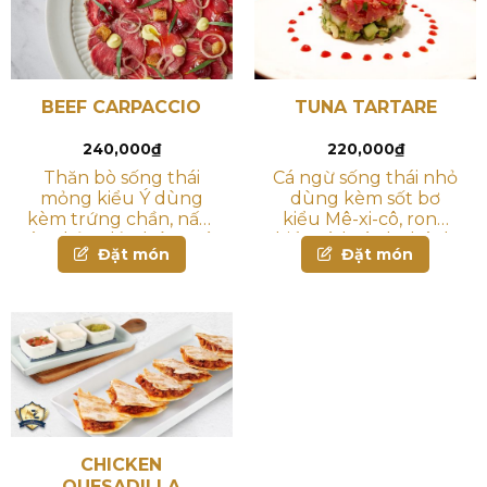
BEEF CARPACCIO
TUNA TARTARE
240,000
₫
220,000
₫
Thăn bò sống thái
Cá ngừ sống thái nhỏ
mỏng kiểu Ý dùng
dùng kèm sốt bơ
kèm trứng chần, nấm
kiểu Mê-xi-cô, rong
áp chảo, dầu húng và
biển và hoành thánh
Đặt món
Đặt món
phô mai parmesan
chiên giòn
CHICKEN
QUESADILLA