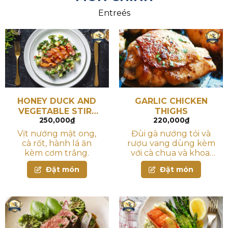
Entreés
HONEY DUCK AND
GARLIC CHICKEN
VEGETABLE STIR-
THIGHS
250,000
₫
220,000
₫
FRY
Vịt nướng mật ong,
Đùi gà nướng tỏi và
cà rốt, hành lá ăn
rượu vang dùng kèm
kèm cơm trắng.
với cà chua và khoai
tây
Đặt món
Đặt món