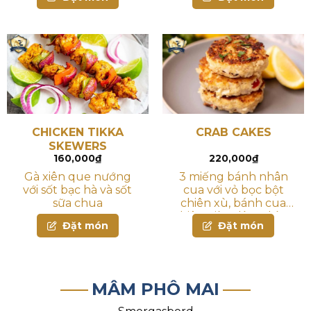
CHICKEN TIKKA
CRAB CAKES
SKEWERS
160,000
₫
220,000
₫
Gà xiên que nướng
3 miếng bánh nhân
với sốt bạc hà và sốt
cua với vỏ bọc bột
sữa chua
chiên xù, bánh cua
chiên giòn dùng kèm
Đặt món
Đặt món
bắp áp chảo và hành
tây đỏ
MÂM PHÔ MAI