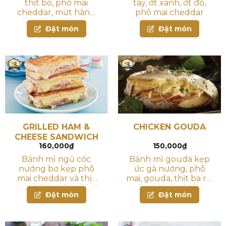
thịt bò, phô mai
tây, ớt xanh, ớt đỏ,
cheddar, mứt hành
phô mai cheddar
tây, whisky, dưa leo
Đặt món
Đặt món
muối chua, rau xà
lách và cà chua.
Dùng kèm với khoai
tây chiên
GRILLED HAM &
CHICKEN GOUDA
CHEESE SANDWICH
160,000
₫
150,000
₫
Bánh mì ngũ cốc
Bánh mì gouda kẹp
nướng bơ kẹp phô
ức gà nướng, phô
mai cheddar và thịt
mai, gouda, thịt ba rọi
dăm bông xông khói.
xông, khói, xà lách
Đặt món
Đặt món
romanine, cà chua và
sốt nhà làm.