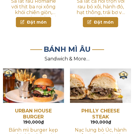
Sa lát rau Romaine
Sa lát cá hồi trộn với
với thịt ba rọi xông
rau bó xôi, hành đỏ,
khói chiên giòn,
hạt thông, trái bơ và
trứng cút, phô mai
sốt giấm
Đặt món
Đặt món
parmesan chiên giòn
và sốt kem cá mặn.
BÁNH MÌ ÂU
Sandwich & More…
URBAN HOUSE
PHILLY CHEESE
BURGER
STEAK
190,000
₫
190,000
₫
Bánh mì burger kẹp
Nạc lưng bò Úc, hành