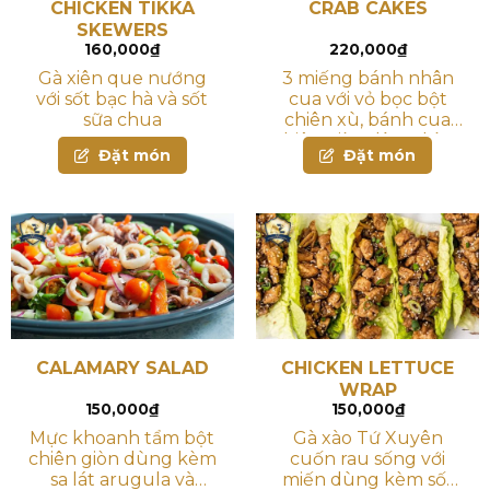
CHICKEN TIKKA
CRAB CAKES
SKEWERS
160,000
₫
220,000
₫
Gà xiên que nướng
3 miếng bánh nhân
với sốt bạc hà và sốt
cua với vỏ bọc bột
sữa chua
chiên xù, bánh cua
chiên giòn dùng kèm
Đặt món
Đặt món
bắp áp chảo và hành
tây đỏ
CALAMARY SALAD
CHICKEN LETTUCE
WRAP
150,000
₫
150,000
₫
Mực khoanh tẩm bột
Gà xào Tứ Xuyên
chiên giòn dùng kèm
cuốn rau sống với
sa lát arugula và
miến dùng kèm sốt