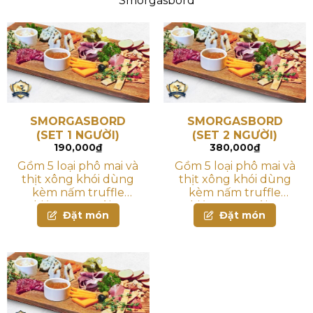
Smorgasbord
SMORGASBORD
SMORGASBORD
(SET 1 NGƯỜI)
(SET 2 NGƯỜI)
190,000
₫
380,000
₫
Gồm 5 loại phô mai và
Gồm 5 loại phô mai và
thịt xông khói dùng
thịt xông khói dùng
kèm nấm truffle
kèm nấm truffle
nghiền, mứt xoài, đậu
nghiền, mứt xoài, đậu
Đặt món
Đặt món
bắp ngâm chua, ô-liu,
bắp ngâm chua, ô-liu,
hạt điều, mơ sấy và
hạt điều, mơ sấy và
bánh mì
bánh mì