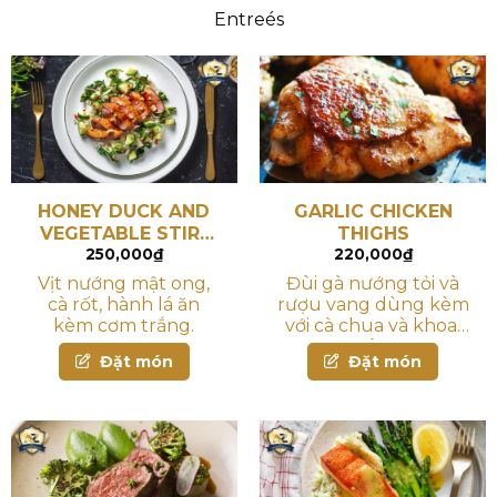
Entreés
HONEY DUCK AND
GARLIC CHICKEN
VEGETABLE STIR-
THIGHS
250,000
₫
220,000
₫
FRY
Vịt nướng mật ong,
Đùi gà nướng tỏi và
cà rốt, hành lá ăn
rượu vang dùng kèm
kèm cơm trắng.
với cà chua và khoai
tây
Đặt món
Đặt món