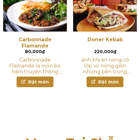
ra một món ăn thơm
ngon
Carbonnade
Doner Kebab
Flamande
80,000
₫
220,000
₫
Carbonnade
ánh khi ăn nóng có
Flamande là món bò
lớp vỏ nóng giòn
hầm truyền thống
nhưng bên trong
của người dân Bỉ
thấm đẫm vị thơm
Đặt món
Đặt món
ngon, đậm đà của
salad, thịt nướng và
nước sốt