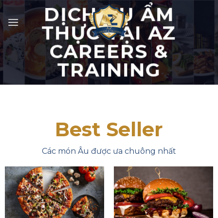
Skip
DỊCH VỤ ẨM
to
THỰC TẠI AZ
content
CAREERS &
TRAINING
Best Seller
Các món Âu được ưa chuông nhất