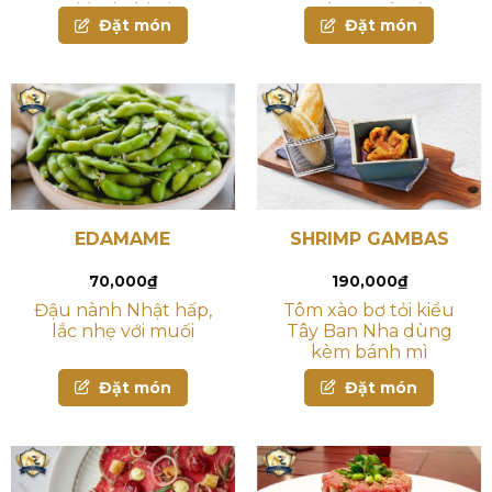
giấm balsimic
đậu phộng và sốt sữa
Đặt món
Đặt món
chua
EDAMAME
SHRIMP GAMBAS
70,000
₫
190,000
₫
Đậu nành Nhật hấp,
Tôm xào bơ tỏi kiểu
lắc nhẹ với muối
Tây Ban Nha dùng
kèm bánh mì
Đặt món
Đặt món