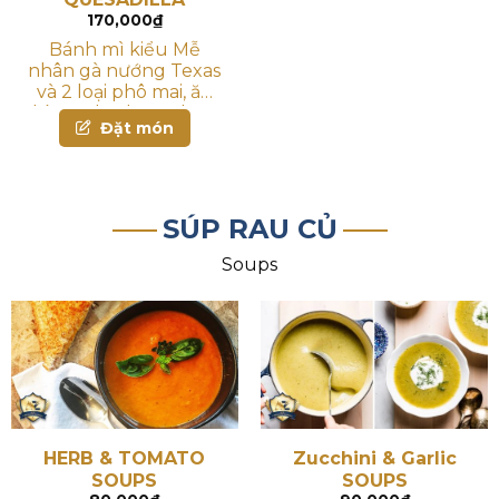
170,000
₫
Bánh mì kiểu Mễ
nhân gà nướng Texas
và 2 loại phô mai, ăn
kèm salsa, kem chua
Đặt món
& guacamole
SÚP RAU CỦ
Soups
HERB & TOMATO
Zucchini & Garlic
SOUPS
SOUPS