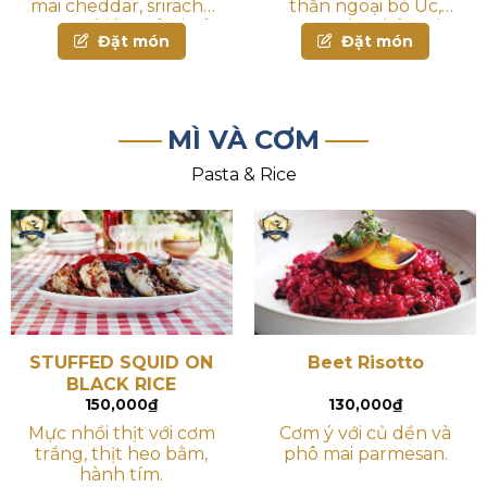
mai cheddar, sriracha
thăn ngoại bò Úc,
nướng kiểu mê-xi-cô
Arugula, phô mai
Đặt món
Đặt món
dùng kèm sốt bơ,
cheddar và mù tạt
kem chua và salsa. Có
Dijon
thể chọn bánh bột
mì mềm hoặc giòn
MÌ VÀ CƠM
Pasta & Rice
STUFFED SQUID ON
Beet Risotto
BLACK RICE
150,000
₫
130,000
₫
Mực nhồi thịt với cơm
Cơm ý với củ dền và
trắng, thịt heo bằm,
phô mai parmesan.
hành tím.