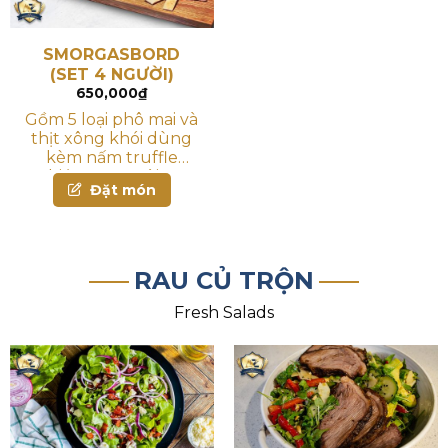
SMORGASBORD
(SET 4 NGƯỜI)
650,000
₫
Gồm 5 loại phô mai và
thịt xông khói dùng
kèm nấm truffle
nghiền, mứt xoài, đậu
Đặt món
bắp ngâm chua, ô-liu,
hạt điều, mơ sấy và
bánh mì
RAU CỦ TRỘN
Fresh Salads