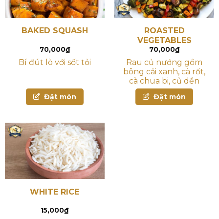
BAKED SQUASH
ROASTED
VEGETABLES
70,000
₫
70,000
₫
Bí đút lò với sốt tỏi
Rau củ nướng gồm
bông cải xanh, cà rốt,
cà chua bi, củ dền
Đặt món
Đặt món
WHITE RICE
15,000
₫