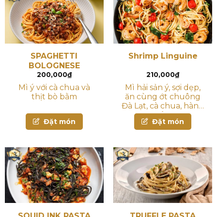
SPAGHETTI
Shrimp Linguine
BOLOGNESE
200,000
₫
210,000
₫
Mì ý với cà chua và
Mì hải sản ý, sợi dẹp,
thịt bò bằm
ăn cùng ớt chuông
Đà Lạt, cà chua, hành
tây
Đặt món
Đặt món
SQUID INK PASTA
TRUFFLE PASTA