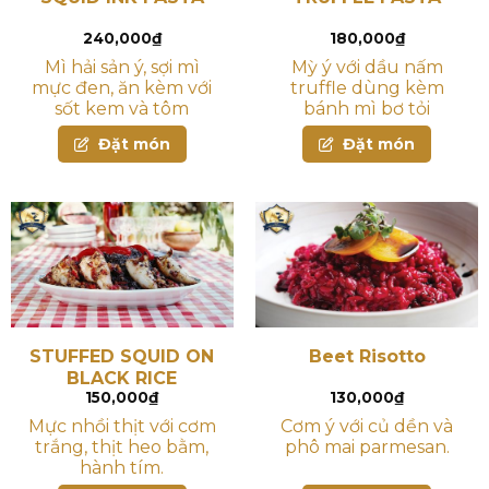
240,000
₫
180,000
₫
Mì hải sản ý, sợi mì
Mỳ ý với dầu nấm
mực đen, ăn kèm với
truffle dùng kèm
sốt kem và tôm
bánh mì bơ tỏi
Đặt món
Đặt món
STUFFED SQUID ON
Beet Risotto
BLACK RICE
150,000
₫
130,000
₫
Mực nhồi thịt với cơm
Cơm ý với củ dền và
trắng, thịt heo bằm,
phô mai parmesan.
hành tím.