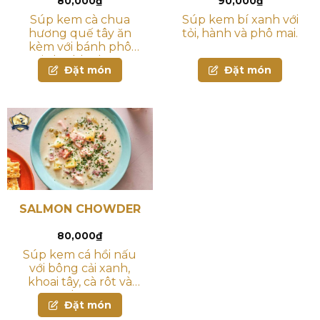
80,000
₫
90,000
₫
Súp kem cà chua
Súp kem bí xanh với
hương quế tây ăn
tỏi, hành và phô mai.
kèm với bánh phô
mai cheddar hương
Đặt món
Đặt món
thảo đút lò
SALMON CHOWDER
80,000
₫
Súp kem cá hồi nấu
với bông cải xanh,
khoai tây, cà rôt và
Tabasco
Đặt món