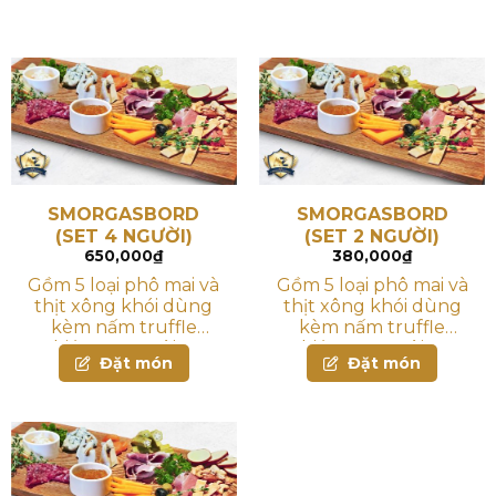
SMORGASBORD
SMORGASBORD
(SET 4 NGƯỜI)
(SET 2 NGƯỜI)
650,000
₫
380,000
₫
Gồm 5 loại phô mai và
Gồm 5 loại phô mai và
thịt xông khói dùng
thịt xông khói dùng
kèm nấm truffle
kèm nấm truffle
nghiền, mứt xoài, đậu
nghiền, mứt xoài, đậu
Đặt món
Đặt món
bắp ngâm chua, ô-liu,
bắp ngâm chua, ô-liu,
hạt điều, mơ sấy và
hạt điều, mơ sấy và
bánh mì
bánh mì