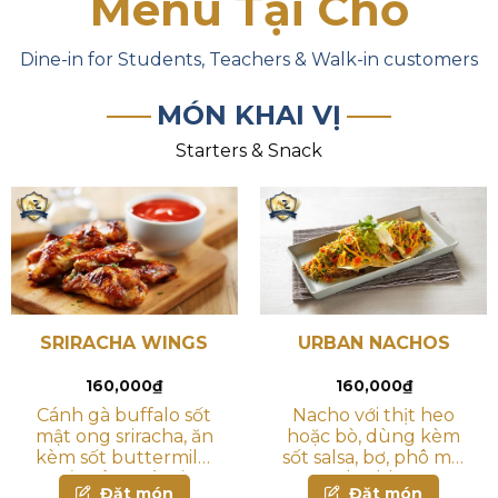
Menu Tại Chỗ
Dine-in for Students, Teachers & Walk-in customers
MÓN KHAI VỊ
Starters & Snack
SRIRACHA WINGS
URBAN NACHOS
160,000
₫
160,000
₫
Cánh gà buffalo sốt
Nacho với thịt heo
mật ong sriracha, ăn
hoặc bò, dùng kèm
kèm sốt buttermilk,
sốt salsa, bơ, phô mai
cần tây & cà rốt
cheddar
Đặt món
Đặt món