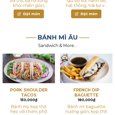
với thịt ba rọi xông
rau bó xôi, hành đỏ,
khói chiên giòn,
hạt thông, trái bơ và
trứng cút, phô mai
sốt giấm
Đặt món
Đặt món
parmesan chiên giòn
và sốt kem cá mặn.
BÁNH MÌ ÂU
Sandwich & More…
PORK SHOULDER
FRENCH DIP
TACOS
BAGUETTE
150,000
₫
180,000
₫
Bánh mỳ kẹp thịt
Bánh mì baguette
heo với thơm, phô
nướng giòn, kẹp thịt