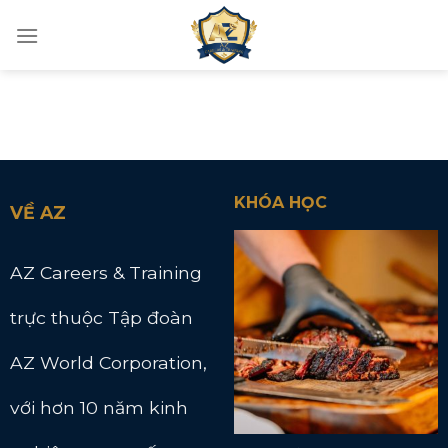
Skip
to
content
KHÓA HỌC
VỀ AZ
AZ Careers & Training
trực thuộc Tập đoàn
AZ World Corporation,
với hơn 10 năm kinh