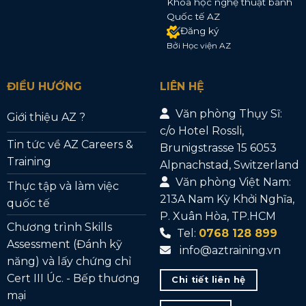
Khóa học nghệ thuật bánh
Quốc tế AZ
Đăng ký
Bởi Học viện AZ
ĐIỀU HƯỚNG
LIÊN HỆ
Văn phòng Thụy Sĩ:
Giới thiệu AZ ?
c/o Hotel Rossli,
Tin tức về AZ Careers &
Brunigstrasse 15 6053
Training
Alpnachstad, Switzerland
Văn phòng Việt Nam:
Thực tập và làm việc
213A Nam Kỳ Khởi Nghĩa,
quốc tế
P. Xuân Hòa, TP.HCM
Chương trình Skills
Tel:
0768 128 899
Assessment (Đánh kỹ
info@aztraining.vn
năng) và lấy chứng chỉ
Cert III Úc. - Bếp thương
Chi tiết liên hệ
mại