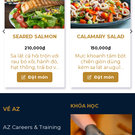
SEARED SALMON
CALAMARY SALAD
210,000
₫
150,000
₫
Sa lát cá hồi trộn với
Mực khoanh tẩm bột
rau bó xôi, hành đỏ,
chiên giòn dùng
hạt thông, trái bơ và
kèm sa lát arugula
sốt giấm
và giấm balsimic
Đặt món
Đặt món
KHÓA HỌC
VỀ AZ
AZ Careers & Training