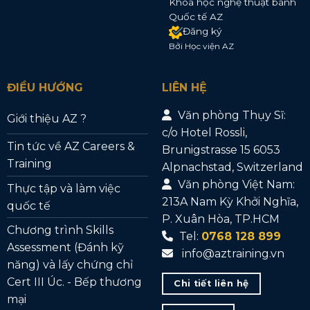
Khóa học nghệ thuật bánh
Quốc tế AZ
Đăng ký
Bởi Học viện AZ
ĐIỀU HƯỚNG
LIÊN HỆ
Văn phòng Thụy Sĩ:
Giới thiệu AZ ?
c/o Hotel Rossli,
Tin tức về AZ Careers &
Brunigstrasse 15 6053
Training
Alpnachstad, Switzerland
Văn phòng Việt Nam:
Thực tập và làm việc
213A Nam Kỳ Khởi Nghĩa,
quốc tế
P. Xuân Hòa, TP.HCM
Chương trình Skills
Tel:
0768 128 899
Assessment (Đánh kỹ
info@aztraining.vn
năng) và lấy chứng chỉ
Cert III Úc. - Bếp thương
Chi tiết liên hệ
mại