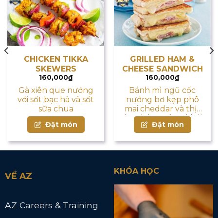
CHICKEN TIKKA
GRILLED HAM &
SKEWERS
CHEESE SANDWICH
160,000
₫
160,000
₫
Gà xiên que nướng
Bánh mì ngũ cốc
với sốt bạc hà và sốt
nướng bơ kẹp phô
sữa chua
mai cheddar và thịt
dăm bông xông khói.
Đặt món
Đặt món
KHÓA HỌC
VỀ AZ
AZ Careers & Training