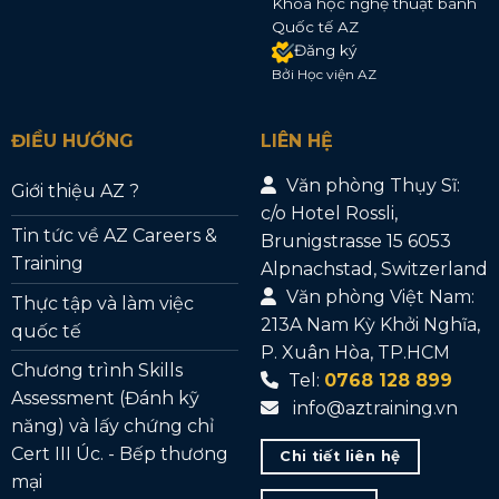
Khóa học nghệ thuật bánh
Quốc tế AZ
Đăng ký
Bởi Học viện AZ
ĐIỀU HƯỚNG
LIÊN HỆ
Văn phòng Thụy Sĩ:
Giới thiệu AZ ?
c/o Hotel Rossli,
Tin tức về AZ Careers &
Brunigstrasse 15 6053
Training
Alpnachstad, Switzerland
Văn phòng Việt Nam:
Thực tập và làm việc
213A Nam Kỳ Khởi Nghĩa,
quốc tế
P. Xuân Hòa, TP.HCM
Chương trình Skills
Tel:
0768 128 899
Assessment (Đánh kỹ
info@aztraining.vn
năng) và lấy chứng chỉ
Cert III Úc. - Bếp thương
Chi tiết liên hệ
mại