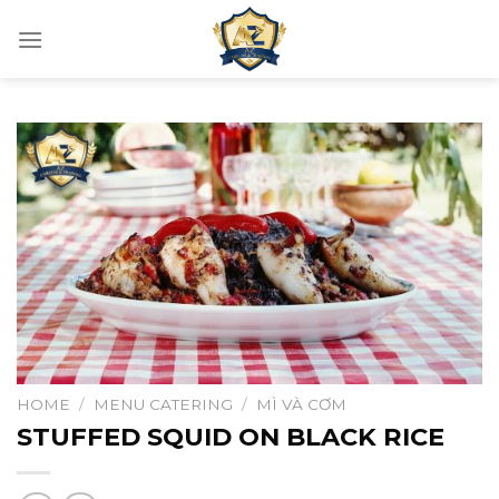
Skip
to
content
HOME
/
MENU CATERING
/
MÌ VÀ CƠM
STUFFED SQUID ON BLACK RICE