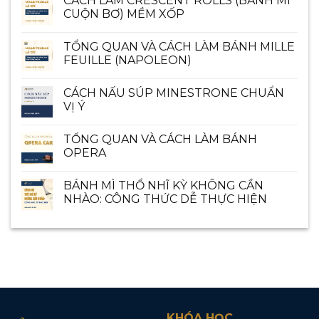
CÁCH LÀM CRESCENT ROLLS (BÁNH MÌ
CUỘN BƠ) MỀM XỐP
TỔNG QUAN VÀ CÁCH LÀM BÁNH MILLE
FEUILLE (NAPOLEON)
CÁCH NẤU SÚP MINESTRONE CHUẨN
VỊ Ý
TỔNG QUAN VÀ CÁCH LÀM BÁNH
OPERA
BÁNH MÌ THỔ NHĨ KỲ KHÔNG CẦN
NHÀO: CÔNG THỨC DỄ THỰC HIỆN
KHÓA HỌC