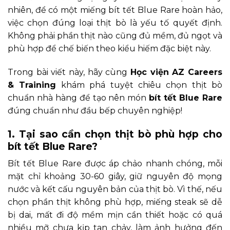
nhiên, để có một miếng bít tết Blue Rare hoàn hảo,
việc chọn đúng loại thịt bò là yếu tố quyết định.
Không phải phần thịt nào cũng đủ mềm, đủ ngọt và
phù hợp để chế biến theo kiểu hiếm đặc biệt này.
Trong bài viết này, hãy cùng
Học viện AZ Careers
& Training
khám phá tuyệt chiêu chọn thịt bò
chuẩn nhà hàng để tạo nên món
bít tết Blue Rare
đúng chuẩn như đầu bếp chuyên nghiệp!
1. Tại sao cần chọn thịt bò phù hợp cho
bít tết Blue Rare?
Bít tết Blue Rare được áp chảo nhanh chóng, mỗi
mặt chỉ khoảng 30-60 giây, giữ nguyên độ mọng
nước và kết cấu nguyên bản của thịt bò. Vì thế, nếu
chọn phần thịt không phù hợp, miếng steak sẽ dễ
bị dai, mất đi độ mềm mịn cần thiết hoặc có quá
nhiều mỡ chưa kịp tan chảy, làm ảnh hưởng đến