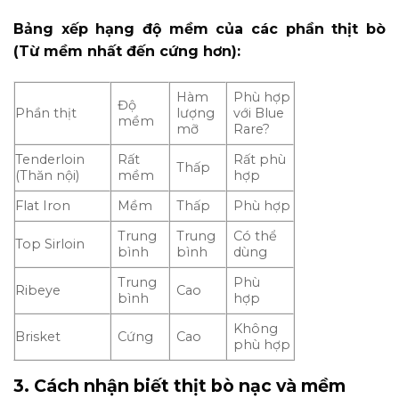
Bảng xếp hạng độ mềm của các phần thịt bò
(Từ mềm nhất đến cứng hơn):
Hàm
Phù hợp
Độ
Phần thịt
lượng
với Blue
mềm
mỡ
Rare?
Tenderloin
Rất
Rất phù
Thấp
(Thăn nội)
mềm
hợp
Flat Iron
Mềm
Thấp
Phù hợp
Trung
Trung
Có thể
Top Sirloin
bình
bình
dùng
Trung
Phù
Ribeye
Cao
bình
hợp
Không
Brisket
Cứng
Cao
phù hợp
3. Cách nhận biết thịt bò nạc và mềm