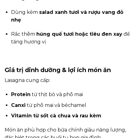
Dùng kèm
salad xanh tươi và rượu vang đỏ
nhẹ
Rắc thêm
húng quế tươi hoặc tiêu đen xay
để
tăng hương vị
Giá trị dinh dưỡng & lợi ích món ăn
Lasagna cung cấp:
Protein
từ thịt bò và phô mai
Canxi
từ phô mai và béchamel
Vitamin từ sốt cà chua và rau kèm
Món ăn phù hợp cho bữa chính giàu năng lượng,
đặc biệt trong các buổi tụ họp gia đình.