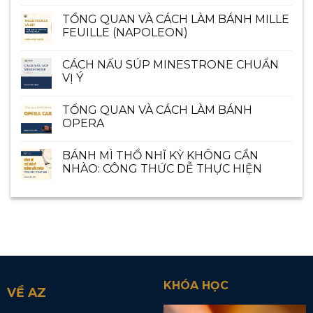
TỔNG QUAN VÀ CÁCH LÀM BÁNH MILLE
FEUILLE (NAPOLEON)
CÁCH NẤU SÚP MINESTRONE CHUẨN
VỊ Ý
TỔNG QUAN VÀ CÁCH LÀM BÁNH
OPERA
BÁNH MÌ THỔ NHĨ KỲ KHÔNG CẦN
NHÀO: CÔNG THỨC DỄ THỰC HIỆN
KHÓA HỌC
VỀ AZ