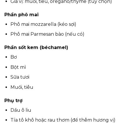
Gia vị: muối, tiêu, oregano/thyme (tùy chọn)
Phần phô mai
Phô mai mozzarella (kéo sợi)
Phô mai Parmesan bào (nếu có)
Phần sốt kem (béchamel)
Bơ
Bột mì
Sữa tươi
Muối, tiêu
Phụ trợ
Dầu ô liu
Tía tô khô hoặc rau thơm (để thêm hương vị)