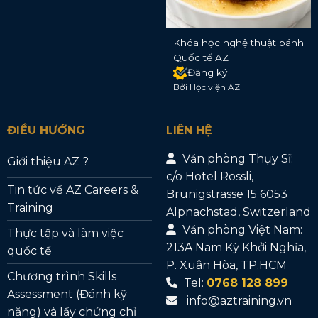
Khóa học nghệ thuật bánh
Quốc tế AZ
Đăng ký
Bởi Học viện AZ
ĐIỀU HƯỚNG
LIÊN HỆ
Văn phòng Thụy Sĩ:
Giới thiệu AZ ?
c/o Hotel Rossli,
Tin tức về AZ Careers &
Brunigstrasse 15 6053
Training
Alpnachstad, Switzerland
Văn phòng Việt Nam:
Thực tập và làm việc
213A Nam Kỳ Khởi Nghĩa,
quốc tế
P. Xuân Hòa, TP.HCM
Chương trình Skills
Tel:
0768 128 899
Assessment (Đánh kỹ
info@aztraining.vn
năng) và lấy chứng chỉ