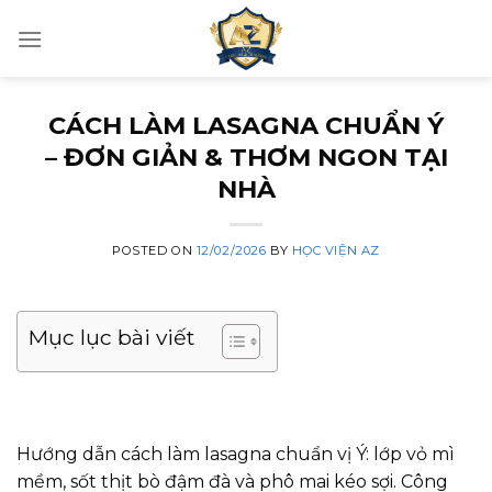
Skip
to
content
CÁCH LÀM LASAGNA CHUẨN Ý
– ĐƠN GIẢN & THƠM NGON TẠI
NHÀ
POSTED ON
12/02/2026
BY
HỌC VIỆN AZ
Mục lục bài viết
Hướng dẫn cách làm lasagna chuẩn vị Ý: lớp vỏ mì
mềm, sốt thịt bò đậm đà và phô mai kéo sợi. Công