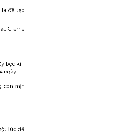
 la để tạo
oặc Creme
ãy bọc kín
4 ngày.
ng còn mịn
ột lúc để