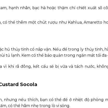
am, hạnh nhân, bạc hà hoặc thậm chí chiết xuất sô cô
n, có thể thêm một chút rượu như Kahlua, Amaretto h
hũ thủy tinh có nắp vặn. Nếu để trong ly thủy tinh, h
 tủ lạnh. Kem có thể bảo quản trong ngăn mát tối đa 
vì khi rã đông, kết cấu sẽ bị vữa và tách nước, khô
Custard Socola
, nhưng nếu thích, bạn có thể để ở nhiệt độ phòng m
ấm, có thể hâm nhẹ trong lò vi sóng.