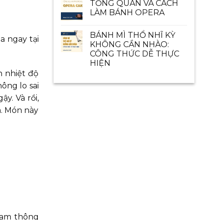
TỔNG QUAN VÀ CÁCH
LÀM BÁNH OPERA
BÁNH MÌ THỔ NHĨ KỲ
a ngay tại
KHÔNG CẦN NHÀO:
CÔNG THỨC DỄ THỰC
HIỆN
 nhiệt độ
ông lo sai
y. Và rồi,
à. Món này
eam thông