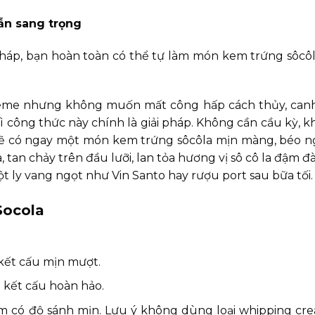
ẫn sang trọng
áp, bạn hoàn toàn có thể tự làm món kem trứng sôcôl
rème nhưng không muốn mất công hấp cách thủy, canh
ì công thức này chính là giải pháp. Không cần cầu kỳ, kh
sẽ có ngay một món kem trứng sôcôla mịn màng, béo ngậ
tan chảy trên đầu lưỡi, lan tỏa hương vị sô cô la đậm đ
t ly vang ngọt như Vin Santo hay rượu port sau bữa tối.
Socola
 kết cấu mịn mượt.
 kết cấu hoàn hảo.
 có độ sánh mịn. Lưu ý không dùng loại whipping cr