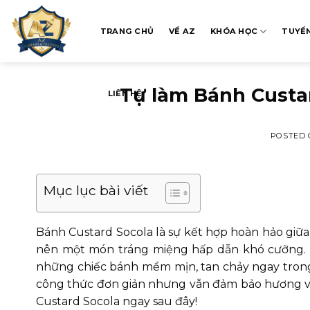
Skip
to
TRANG CHỦ
VỀ AZ
KHÓA HỌC
TUYỂ
content
Tự làm Bánh Custa
LIÊN HỆ
POSTED
Mục lục bài viết
Bánh Custard Socola là sự kết hợp hoàn hảo giữ
nên một món tráng miệng hấp dẫn khó cưỡng. K
những chiếc bánh mềm mịn, tan chảy ngay trong
công thức đơn giản nhưng vẫn đảm bảo hương v
Custard Socola ngay sau đây!