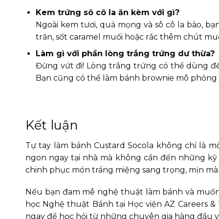
Kem trứng sô cô la ăn kèm với gì?
Ngoài kem tươi, quả mọng và sô cô la bào, bạn
trăn, sốt caramel muối hoặc rắc thêm chút mu
Làm gì với phần lòng trắng trứng dư thừa?
Đừng vứt đi! Lòng trắng trứng có thể dùng 
Bạn cũng có thể làm bánh brownie mô phỏng Li
Kết luận
Tự tay làm bánh Custard Socola không chỉ là m
ngon ngay tại nhà mà không cần đến những kỹ t
chinh phục món tráng miệng sang trọng, mịn mà
Nếu bạn đam mê nghệ thuật làm bánh và muốn 
học Nghệ thuật Bánh tại Học viện AZ Careers & 
ngay để học hỏi từ những chuyên gia hàng đầu 