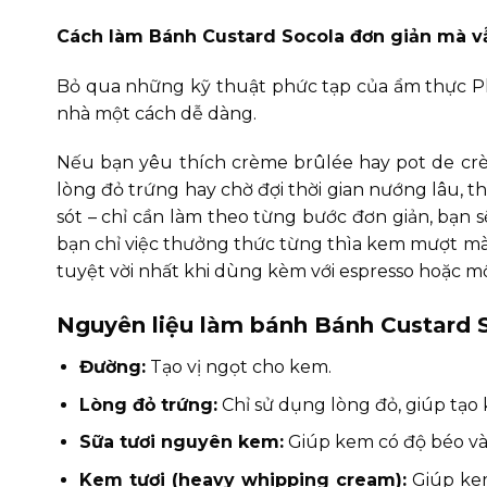
Cách làm Bánh Custard Socola đơn giản mà v
Bỏ qua những kỹ thuật phức tạp của ẩm thực Ph
nhà một cách dễ dàng.
Nếu bạn yêu thích crème brûlée hay pot de c
lòng đỏ trứng hay chờ đợi thời gian nướng lâu, th
sót – chỉ cần làm theo từng bước đơn giản, bạn 
bạn chỉ việc thưởng thức từng thìa kem mượt mà, 
tuyệt vời nhất khi dùng kèm với espresso hoặc mộ
Nguyên liệu làm bánh Bánh Custard 
Đường:
Tạo vị ngọt cho kem.
Lòng đỏ trứng:
Chỉ sử dụng lòng đỏ, giúp tạo
Sữa tươi nguyên kem:
Giúp kem có độ béo và
Kem tươi (heavy whipping cream):
Giúp kem