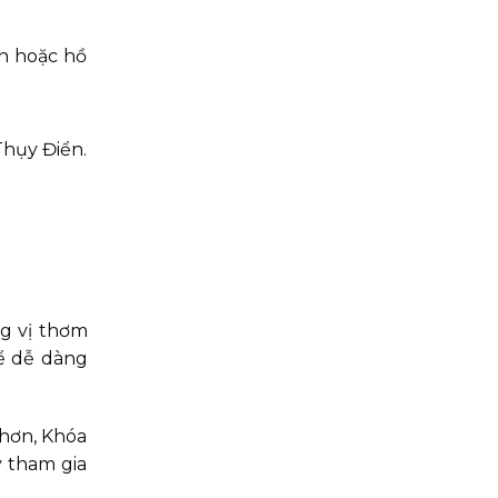
ân hoặc hồ
hụy Điển.
ng vị thơm
hể dễ dàng
hơn, Khóa
y tham gia