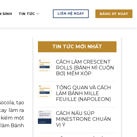
LIÊN HỆ NGAY
 SINH
TIN TỨC
ĐĂNG KÝ NGAY
TIN TỨC MỚI NHẤT
CÁCH LÀM CRESCENT
ROLLS (BÁNH MÌ CUỘN
BƠ) MỀM XỐP
TỔNG QUAN VÀ CÁCH
LÀM BÁNH MILLE
FEUILLE (NAPOLEON)
ocola, tạo
ay làm ra
CÁCH NẤU SÚP
 kiếm một
MINESTRONE CHUẨN
VỊ Ý
 làm Bánh