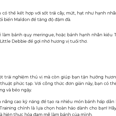
 có thể kết hợp với sốt trái cây, mứt, hạt như hạnh nh
ối biển Maldon để tăng độ đậm đà.
để làm bánh quy meringue, hoặc bánh hạnh nhân kiểu T
ttle Debbie để gợi nhớ hương vị tuổi thơ.
ột trải nghiệm thú vị mà còn giúp bạn tận hưởng hươ
huật phức tạp. Với công thức đơn giản này, bạn có t
ng và béo ngậy.
nâng cao kỹ năng để tạo ra nhiều món bánh hấp dẫn 
Training chính là lựa chọn hoàn hảo dành cho bạn! Hã
và hiện thực hóa đam mê làm bánh của mình.