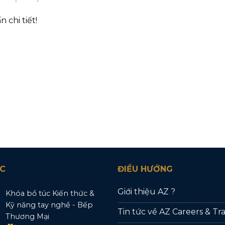
 chi tiết!
C
ĐIỀU HƯỚNG
Giới thiệu AZ ?
Khóa bổ túc Kiến thức &
Kỹ năng tay nghề - Bếp
Tin tức về AZ Careers & Tr
Thương Mại