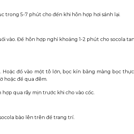
ục trong 5-7 phút cho đến khi hỗn hợp hơi sánh lại.
muối vào. Để hỗn hợp nghỉ khoảng 1-2 phút cho socola tan
ín. Hoặc đổ vào một tô lớn, bọc kín bằng màng bọc th
giờ hoặc để qua đêm.
hợp qua rây mịn trước khi cho vào cốc.
cola bào lên trên để trang trí.