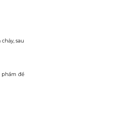
 chảy, sau
ực phẩm để