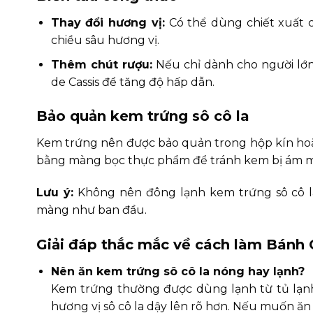
Thay đổi hương vị:
Có thể dùng chiết xuất c
chiều sâu hương vị.
Thêm chút rượu:
Nếu chỉ dành cho người lớ
de Cassis để tăng độ hấp dẫn.
Bảo quản kem trứng sô cô la
Kem trứng nên được bảo quản trong hộp kín hoặc 
bằng màng bọc thực phẩm để tránh kem bị ám mùi
Lưu ý:
Không nên đông lạnh kem trứng sô cô la 
màng như ban đầu.
Giải đáp thắc mắc về cách làm Bánh 
Nên ăn kem trứng sô cô la nóng hay lạnh?
Kem trứng thường được dùng lạnh từ tủ lạnh
hương vị sô cô la dậy lên rõ hơn. Nếu muốn ăn 