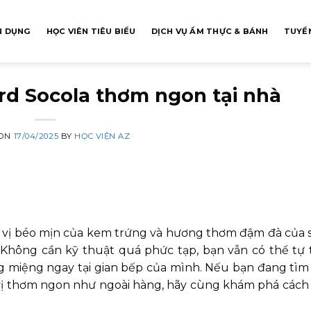
N DỤNG
HỌC VIÊN TIÊU BIỂU
DỊCH VỤ ẨM THỰC & BÁNH
TUYỂN
rd Socola thơm ngon tại nhà
 ON
17/04/2025
BY
HỌC VIỆN AZ
a vị béo mịn của kem trứng và hương thơm đậm đà của s
hông cần kỹ thuật quá phức tạp, bạn vẫn có thể tự t
 miệng ngay tại gian bếp của mình. Nếu bạn đang tìm
ị thơm ngon như ngoài hàng, hãy cùng khám phá cách