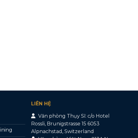
LIÊN HỆ
Văn phòng Thụy Sĩ: c/o Hotel
Rossli, Brunigstrasse 15 6053
aining
Alpnachstad, Switzerland