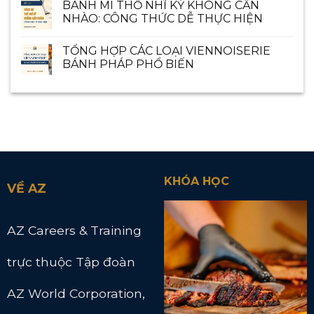
BÁNH MÌ THỔ NHĨ KỲ KHÔNG CẦN
NHÀO: CÔNG THỨC DỄ THỰC HIỆN
TỔNG HỢP CÁC LOẠI VIENNOISERIE
BÁNH PHÁP PHỔ BIẾN
KHÓA HỌC
VỀ AZ
AZ Careers & Training
trực thuộc Tập đoàn
AZ World Corporation,