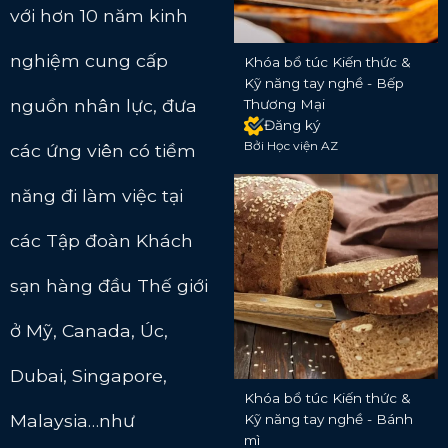
với hơn 10 năm kinh
nghiệm cung cấp
Khóa bổ túc Kiến thức &
Kỹ năng tay nghề - Bếp
nguồn nhân lực, đưa
Thương Mại
Đăng ký
Bởi Học viện AZ
các ứng viên có tiềm
năng đi làm việc tại
các Tập đoàn Khách
sạn hàng đầu Thế giới
ở Mỹ, Canada, Úc,
Dubai, Singapore,
Khóa bổ túc Kiến thức &
Malaysia…như
Kỹ năng tay nghề - Bánh
mì