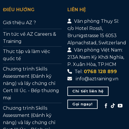
ĐIỀU HƯỚNG
LIÊN HỆ
Văn phòng Thụy Sĩ:
Giới thiệu AZ ?
c/o Hotel Rossli,
Tin tức về AZ Careers &
Brunigstrasse 15 6053
Training
Alpnachstad, Switzerland
Văn phòng Việt Nam:
Thực tập và làm việc
213A Nam Kỳ Khởi Nghĩa,
quốc tế
P. Xuân Hòa, TP.HCM
Chương trình Skills
Tel:
0768 128 899
Assessment (Đánh kỹ
info@aztraining.vn
năng) và lấy chứng chỉ
Cert III Úc. - Bếp thương
Chi tiết liên hệ
mại
Gọi ngay!
Chương trình Skills
Assessment (Đánh kỹ
năng) và lấy chứng chỉ