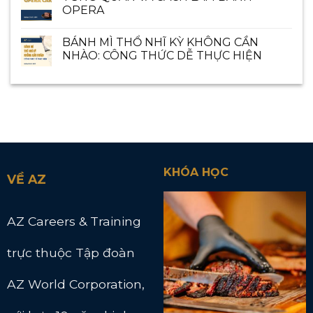
OPERA
BÁNH MÌ THỔ NHĨ KỲ KHÔNG CẦN
NHÀO: CÔNG THỨC DỄ THỰC HIỆN
KHÓA HỌC
VỀ AZ
AZ Careers & Training
trực thuộc Tập đoàn
AZ World Corporation,