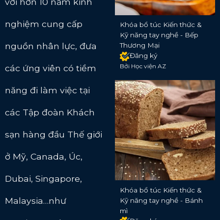
với hơn 10 năm kinh
nghiệm cung cấp
Khóa bổ túc Kiến thức &
Kỹ năng tay nghề - Bếp
nguồn nhân lực, đưa
Thương Mại
Đăng ký
Bởi Học viện AZ
các ứng viên có tiềm
năng đi làm việc tại
các Tập đoàn Khách
sạn hàng đầu Thế giới
ở Mỹ, Canada, Úc,
Dubai, Singapore,
Khóa bổ túc Kiến thức &
Malaysia…như
Kỹ năng tay nghề - Bánh
mì