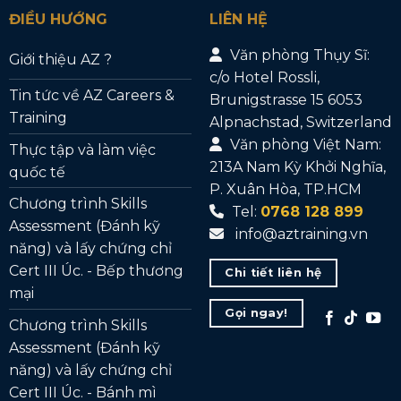
ĐIỀU HƯỚNG
LIÊN HỆ
Văn phòng Thụy Sĩ:
Giới thiệu AZ ?
c/o Hotel Rossli,
Tin tức về AZ Careers &
Brunigstrasse 15 6053
Training
Alpnachstad, Switzerland
Văn phòng Việt Nam:
Thực tập và làm việc
213A Nam Kỳ Khởi Nghĩa,
quốc tế
P. Xuân Hòa, TP.HCM
Chương trình Skills
Tel:
0768 128 899
Assessment (Đánh kỹ
info@aztraining.vn
năng) và lấy chứng chỉ
Cert III Úc. - Bếp thương
Chi tiết liên hệ
mại
Gọi ngay!
Chương trình Skills
Assessment (Đánh kỹ
năng) và lấy chứng chỉ
Cert III Úc. - Bánh mì