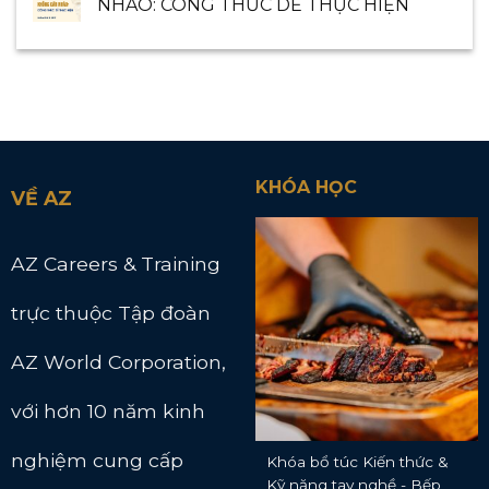
NHÀO: CÔNG THỨC DỄ THỰC HIỆN
KHÓA HỌC
VỀ AZ
AZ Careers & Training
trực thuộc Tập đoàn
AZ World Corporation,
với hơn 10 năm kinh
nghiệm cung cấp
Khóa bổ túc Kiến thức &
Kỹ năng tay nghề - Bếp