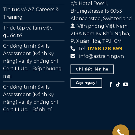
c/o Hotel Rossli,
Tin tức về AZ Careers &
Brunigstrasse 15 6053
Training
Alpnachstad, Switzerland
Văn phòng Việt Nam:
Thực tập và làm việc
213A Nam Kỳ Khởi Nghĩa,
quốc tế
P. Xuân Hòa, TP.HCM
Chương trình Skills
Tel:
0768 128 899
Assessment (Đánh kỹ
info@aztraining.vn
năng) và lấy chứng chỉ
Cert III Úc. - Bếp thương
Chi tiết liên hệ
mại
Gọi ngay!
Chương trình Skills
Assessment (Đánh kỹ
năng) và lấy chứng chỉ
Cert III Úc. - Bánh mì