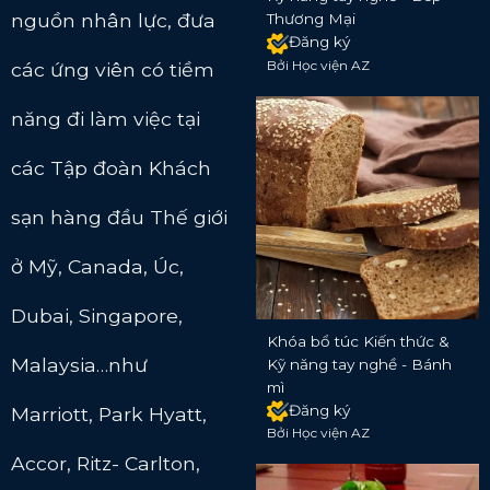
nguồn nhân lực, đưa
Thương Mại
Đăng ký
Bởi Học viện AZ
các ứng viên có tiềm
năng đi làm việc tại
các Tập đoàn Khách
sạn hàng đầu Thế giới
ở Mỹ, Canada, Úc,
Dubai, Singapore,
Khóa bổ túc Kiến thức &
Malaysia…như
Kỹ năng tay nghề - Bánh
mì
Đăng ký
Marriott, Park Hyatt,
Bởi Học viện AZ
Accor, Ritz- Carlton,