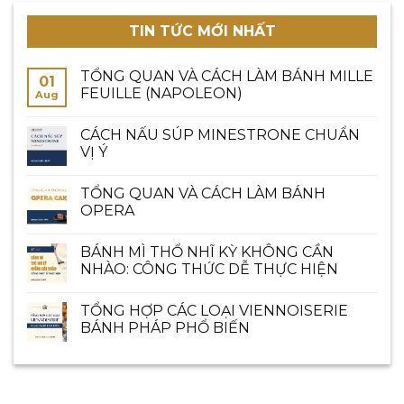
TIN TỨC MỚI NHẤT
TỔNG QUAN VÀ CÁCH LÀM BÁNH MILLE
01
FEUILLE (NAPOLEON)
Aug
CÁCH NẤU SÚP MINESTRONE CHUẨN
VỊ Ý
TỔNG QUAN VÀ CÁCH LÀM BÁNH
OPERA
BÁNH MÌ THỔ NHĨ KỲ KHÔNG CẦN
NHÀO: CÔNG THỨC DỄ THỰC HIỆN
TỔNG HỢP CÁC LOẠI VIENNOISERIE
BÁNH PHÁP PHỔ BIẾN