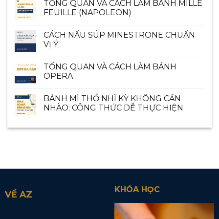
TỔNG QUAN VÀ CÁCH LÀM BÁNH MILLE
FEUILLE (NAPOLEON)
CÁCH NẤU SÚP MINESTRONE CHUẨN
VỊ Ý
TỔNG QUAN VÀ CÁCH LÀM BÁNH
OPERA
BÁNH MÌ THỔ NHĨ KỲ KHÔNG CẦN
NHÀO: CÔNG THỨC DỄ THỰC HIỆN
KHÓA HỌC
VỀ AZ