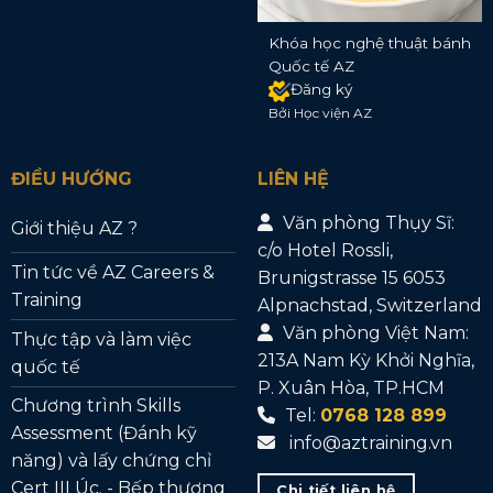
Khóa học nghệ thuật bánh
Quốc tế AZ
Đăng ký
Bởi Học viện AZ
ĐIỀU HƯỚNG
LIÊN HỆ
Văn phòng Thụy Sĩ:
Giới thiệu AZ ?
c/o Hotel Rossli,
Tin tức về AZ Careers &
Brunigstrasse 15 6053
Training
Alpnachstad, Switzerland
Văn phòng Việt Nam:
Thực tập và làm việc
213A Nam Kỳ Khởi Nghĩa,
quốc tế
P. Xuân Hòa, TP.HCM
Chương trình Skills
Tel:
0768 128 899
Assessment (Đánh kỹ
info@aztraining.vn
năng) và lấy chứng chỉ
Cert III Úc. - Bếp thương
Chi tiết liên hệ