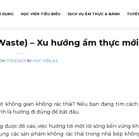
N DỤNG
HỌC VIÊN TIÊU BIỂU
DỊCH VỤ ẨM THỰC & BÁNH
TUYỂN
 Waste) – Xu hướng ẩm thực mới
 ON
17/03/2025
BY
HỌC VIỆN AZ
t không gian không rác thải? Nếu bạn đang tìm cách
ính là hướng đi đúng để bắt đầu.
g được đề cao, việc hướng tới một lối sống bền vững kh
ụng các sản phẩm không rác thải trong nhà bếp không