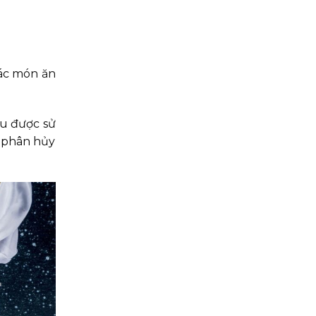
các món ăn
ều được sử
ể phân hủy