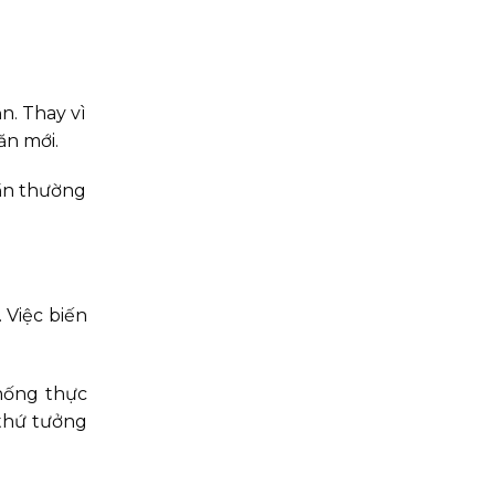
n. Thay vì
ăn mới.
hần thường
Việc biến
hống thực
thứ tưởng