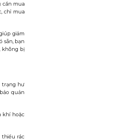
ng cần mua
c, chỉ mua
giúp giảm
ó sẵn, bạn
, không bị
 trạng hư
 bảo quản
n khí hoặc
thiểu rác