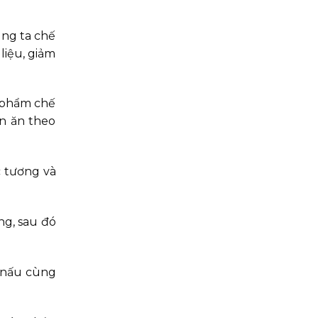
úng ta chế
liệu, giảm
c phẩm chế
ón ăn theo
c tương và
ng, sau đó
h nấu cùng