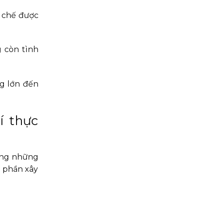
n chế được
g còn tình
ng lớn đến
í thực
dụng những
p phần xây