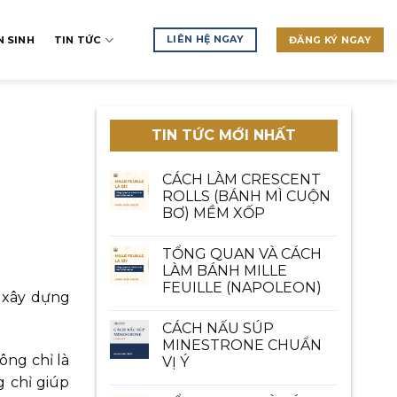
LIÊN HỆ NGAY
 SINH
TIN TỨC
ĐĂNG KÝ NGAY
TIN TỨC MỚI NHẤT
CÁCH LÀM CRESCENT
ROLLS (BÁNH MÌ CUỘN
BƠ) MỀM XỐP
TỔNG QUAN VÀ CÁCH
LÀM BÁNH MILLE
FEUILLE (NAPOLEON)
 xây dựng
CÁCH NẤU SÚP
MINESTRONE CHUẨN
ông chỉ là
VỊ Ý
 chỉ giúp