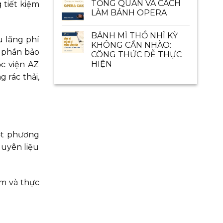
TỔNG QUAN VÀ CÁCH
 tiết kiệm
LÀM BÁNH OPERA
BÁNH MÌ THỔ NHĨ KỲ
u lãng phí
KHÔNG CẦN NHÀO:
p phần bảo
CÔNG THỨC DỄ THỰC
HIỆN
c viện AZ
 rác thải,
một phương
guyên liệu
m và thực