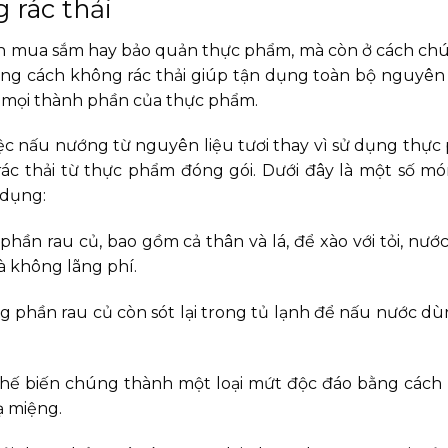
 rác thải
ch mua sắm hay bảo quản thực phẩm, mà còn ở cách ch
g cách không rác thải giúp tận dụng toàn bộ nguyên 
a mọi thành phần của thực phẩm.
ệc nấu nướng từ nguyên liệu tươi thay vì sử dụng thự
 rác thải từ thực phẩm đóng gói. Dưới đây là một số m
 dụng:
hần rau củ, bao gồm cả thân và lá, để xào với tỏi, nướ
 không lãng phí.
 phần rau củ còn sót lại trong tủ lạnh để nấu nước dù
 chế biến chúng thành một loại mứt độc đáo bằng các
ạ miệng.