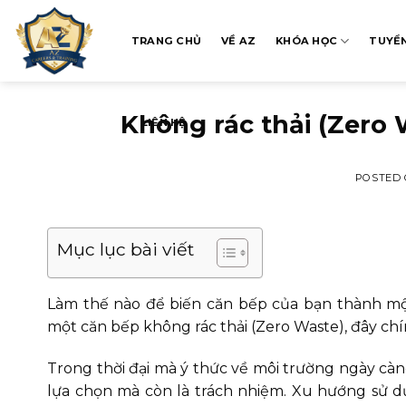
Skip
to
TRANG CHỦ
VỀ AZ
KHÓA HỌC
TUYỂ
content
Không rác thải (Zero
LIÊN HỆ
POSTED
Mục lục bài viết
Làm thế nào để biến căn bếp của bạn thành mộ
một căn bếp không rác thải (Zero Waste), đây ch
Trong thời đại mà ý thức về môi trường ngày càn
lựa chọn mà còn là trách nhiệm. Xu hướng sử d