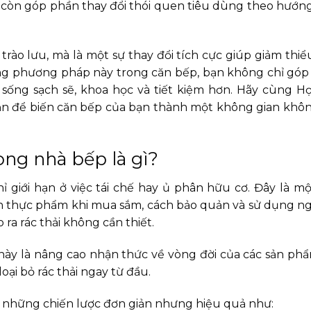
 còn góp phần thay đổi thói quen tiêu dùng theo hướng
rào lưu, mà là một sự thay đổi tích cực giúp giảm thiể
dụng phương pháp này trong căn bếp, bạn không chỉ gó
ống sạch sẽ, khoa học và tiết kiệm hơn. Hãy cùng Họ
n để biến căn bếp của bạn thành một không gian không
ong nhà bếp là gì?
ỉ giới hạn ở việc tái chế hay ủ phân hữu cơ. Đây là 
họn thực phẩm khi mua sắm, cách bảo quản và sử dụng n
 ra rác thải không cần thiết.
y là nâng cao nhận thức về vòng đời của các sản phẩ
ại bỏ rác thải ngay từ đầu.
g những chiến lược đơn giản nhưng hiệu quả như: