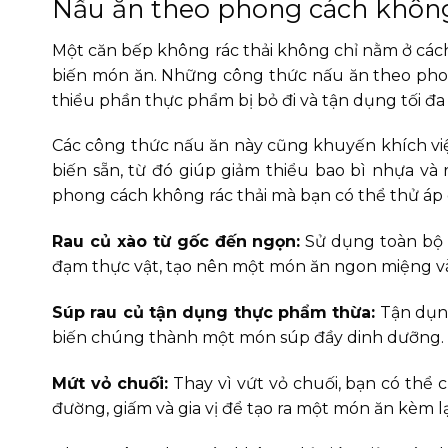
Nấu ăn theo phong cách không
Một căn bếp không rác thải không chỉ nằm ở cá
biến món ăn. Những công thức nấu ăn theo phon
thiểu phần thực phẩm bị bỏ đi và tận dụng tối đ
Các công thức nấu ăn này cũng khuyến khích vi
biến sẵn, từ đó giúp giảm thiểu bao bì nhựa và
phong cách không rác thải mà bạn có thể thử áp
Rau củ xào từ gốc đến ngọn:
Sử dụng toàn bộ p
đạm thực vật, tạo nên một món ăn ngon miệng và
Súp rau củ tận dụng thực phẩm thừa:
Tận dụng
biến chúng thành một món súp đầy dinh dưỡng.
Mứt vỏ chuối:
Thay vì vứt vỏ chuối, bạn có thể
đường, giấm và gia vị để tạo ra một món ăn kèm l