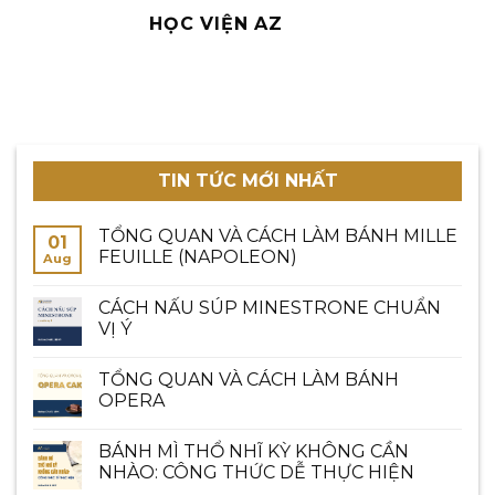
HỌC VIỆN AZ
TIN TỨC MỚI NHẤT
TỔNG QUAN VÀ CÁCH LÀM BÁNH MILLE
01
FEUILLE (NAPOLEON)
Aug
CÁCH NẤU SÚP MINESTRONE CHUẨN
VỊ Ý
TỔNG QUAN VÀ CÁCH LÀM BÁNH
OPERA
BÁNH MÌ THỔ NHĨ KỲ KHÔNG CẦN
NHÀO: CÔNG THỨC DỄ THỰC HIỆN