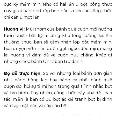
cực kỳ mềm mịn. Nhờ có hai lần ủ bột, công thức
này giúp bánh nở xốp hơn hẳn so với các công thức
chỉ cần ủ một lần.
Hương vị:
Mùi thơm của bánh quế cuộn mới nướng
luôn khiến bất kỳ ai cũng khó lòng cưỡng lại. Khi
thưởng thức, bạn sẽ cảm nhận lớp bột mềm mịn,
hòa quyện với nhân quế ngọt ngào, dẻo mịn, mang
lại hương vị đậm đà và cuốn hút chẳng khác gì
những chiếc bánh Cinnabon trứ danh.
Độ dễ thực hiện:
So với những loại bánh đơn giản
như bánh bông lan hay bánh cà phê, bánh quế
cuộn đòi hỏi sự tỉ mỉ hơn trong quá trình nhào bột
và tạo hình. Tuy nhiên, công thức này khá dễ thao
tác, miễn là bạn có đủ bột áo để tránh bột bị dính
vào tay, mặt bàn và cây cán bột.