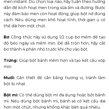
men instant. Dù chọn loại nào, hãy tuân theo hướng
dẫn để kích hoạt men trong sữa ấm và đường. Bước
này đảm bảo men còn hoạt động, giúp bột nở đúng
cách. Nếu dùng men khô hoạt tính, thời gian ủ có
thể dài hơn một chút.
Bơ
: Công thức này sử dụng 1/2 cup bơ mềm để tạo
độ béo ngậy và mềm mịn. Để dễ trộn hơn, hãy cắt
bơ thành 4 phần nhỏ trước khi cho vào bột.
Trứng:
Giúp bột bánh mềm hơn và tạo kết cấu xốp
mịn.
Muối:
Cần thiết để cân bằng hương vị, tránh làm
bột bị nhạt.
Bột mì:
Có thể dùng bột mì đa dụng hoặc bột bánh
mì. Nếu dùng bột bánh mì, bánh sẽ có kết cấu dai
hơn một chút, nhưng không khác biệt quá nhiều.