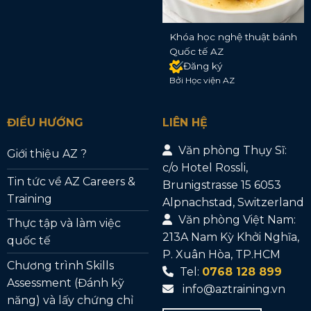
Khóa học nghệ thuật bánh
Quốc tế AZ
Đăng ký
Bởi Học viện AZ
ĐIỀU HƯỚNG
LIÊN HỆ
Văn phòng Thụy Sĩ:
Giới thiệu AZ ?
c/o Hotel Rossli,
Tin tức về AZ Careers &
Brunigstrasse 15 6053
Training
Alpnachstad, Switzerland
Văn phòng Việt Nam:
Thực tập và làm việc
213A Nam Kỳ Khởi Nghĩa,
quốc tế
P. Xuân Hòa, TP.HCM
Chương trình Skills
Tel:
0768 128 899
Assessment (Đánh kỹ
info@aztraining.vn
năng) và lấy chứng chỉ