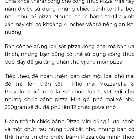
Chìa khóa thành công cho công thức Pizza Mini này
nằm ở việc sử dụng những chiếc bánh tortilla bột
nhỏ như đế pizza. Những chiếc bánh tortilla xinh
xắn này chỉ có khoảng 4 inches và trở nên giòn khi
nướng.
Bạn có thể dùng loại sốt pizza đóng chai mà bạn ưa
thích, nhưng bạn cũng có thể sử dụng công thức
dưới đây để gia tăng phần thú vị cho món pizza
Tiếp theo, để hoàn thiện, bạn cần một loại phô mai
để trải lên trên sốt. Phô mai Mozzarella &
Provolone xé nhỏ là sự chọn lựa tuyệt vời cho
những chiếc bánh pizza. Một gói phô mai xé nhỏ
250gram sẽ đủ để phủ lên 12 chiếc pizza nhỏ.
Hoàn thành chiếc bánh Pizza Mini bằng 1 lớp hành
và một chút rau húng tươi cắt nhỏ, nhưng bạn có
thể trang trí cho chiếc bánh Pizza của mình theo