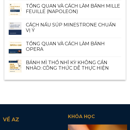
TỔNG QUAN VÀ CÁCH LÀM BÁNH MILLE
FEUILLE (NAPOLEON)
CÁCH NẤU SÚP MINESTRONE CHUẨN
VỊ Ý
TỔNG QUAN VÀ CÁCH LÀM BÁNH
OPERA
BÁNH MÌ THỔ NHĨ KỲ KHÔNG CẦN
NHÀO: CÔNG THỨC DỄ THỰC HIỆN
KHÓA HỌC
VỀ AZ