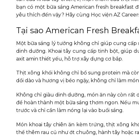
bạn có một bữa sáng American fresh breakfast đ
yêu thích đến vậy? Hãy cùng Học viện AZ Careers 
Tại sao American Fresh Breakf
Một bữa sáng lý tưởng không chỉ giúp cung cấp
dinh dưỡng. Khoai tây cung cấp tinh bột, giúp du
axit amin thiết yếu, hỗ trợ xây dựng cơ bắp.
Thịt xông khói không chỉ bổ sung protein mà còn 
dồi dào và hương vị béo ngậy, không chỉ làm mó
Không chỉ giàu dinh dưỡng, món ăn này còn rất dễ
để hoàn thành một bữa sáng thơm ngon. Nếu muốn 
trước và chỉ cần làm nóng lại vào buổi sáng.
Món khoai tây chiên ăn kèm trứng, thịt xông kh
thể thêm rau củ như ớt chuông, hành tây hoặc rau