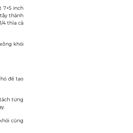
 7×5 inch
 tây thành
/4 thìa cà
 xông khói
nhỏ để tạo
 tách từng
ay.
 khói cũng