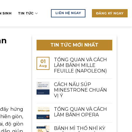
LIÊN HỆ NGAY
 SINH
TIN TỨC
ĐĂNG KÝ NGAY
an
TIN TỨC MỚI NHẤT
TỔNG QUAN VÀ CÁCH
01
LÀM BÁNH MILLE
Aug
FEUILLE (NAPOLEON)
CÁCH NẤU SÚP
MINESTRONE CHUẨN
VỊ Ý
 đầy hứng
TỔNG QUAN VÀ CÁCH
LÀM BÁNH OPERA
hiên giòn,
i, độ giòn
BÁNH MÌ THỔ NHĨ KỲ
 dẫn, giúp