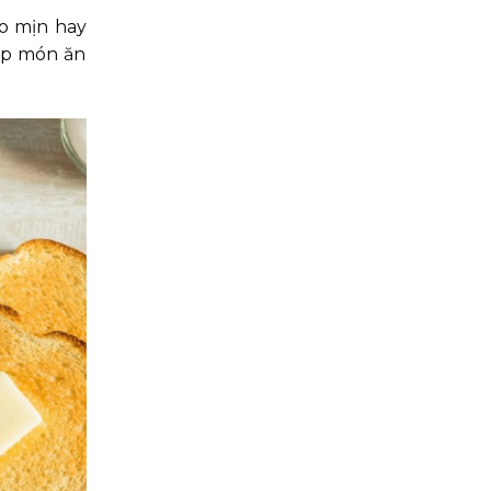
ẻo mịn hay
iúp món ăn