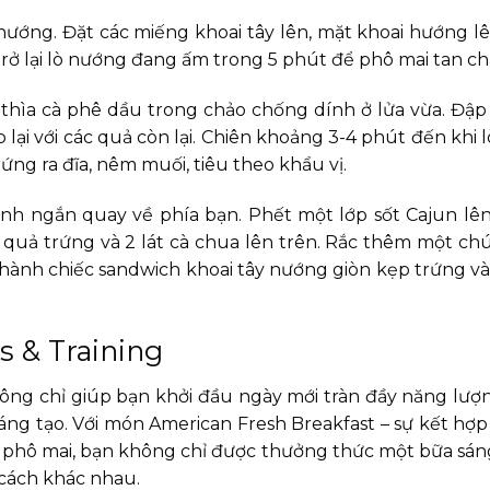
ướng. Đặt các miếng khoai tây lên, mặt khoai hướng lên
rở lại lò nướng đang ấm trong 5 phút để phô mai tan ch
 thìa cà phê dầu trong chảo chống dính ở lửa vừa. Đậ
 lại với các quả còn lại. Chiên khoảng 3-4 phút đến khi 
g ra đĩa, nêm muối, tiêu theo khẩu vị.
ạnh ngắn quay về phía bạn. Phết một lớp sốt Cajun lê
1 quả trứng và 2 lát cà chua lên trên. Rắc thêm một ch
o thành chiếc sandwich khoai tây nướng giòn kẹp trứng và
 & Training
ng chỉ giúp bạn khởi đầu ngày mới tràn đầy năng lượ
áng tạo. Với món American Fresh Breakfast – sự kết hợ
 và phô mai, bạn không chỉ được thưởng thức một bữa sá
 cách khác nhau.