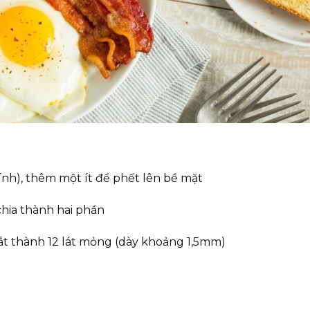
tính), thêm một ít để phết lên bề mặt
chia thành hai phần
cắt thành 12 lát mỏng (dày khoảng 1,5mm)