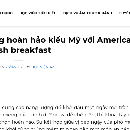
N DỤNG
HỌC VIÊN TIÊU BIỂU
DỊCH VỤ ẨM THỰC & BÁNH
TUYỂN
g hoàn hảo kiểu Mỹ với Americ
sh breakfast
 ON
25/02/2025
BY
HỌC VIỆN AZ
, cung cấp năng lượng để khởi đầu một ngày mới tràn
iệng, giàu dinh dưỡng và dễ chế biến, thì khoai tây c
a chọn hoàn hảo.
Sự kết hợp giữa vị béo ngậy của phô ma
 xông khói cùng trứng mềm mịn tạo nên một món ăn hấp