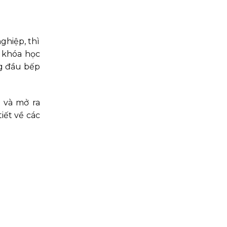
hiệp, thì
c khóa học
ng đầu bếp
 và mở ra
iết về các