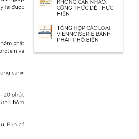
KHÔNG CẦN NHÀO:
y lại được
CÔNG THỨC DỄ THỰC
HIỆN
TỔNG HỢP CÁC LOẠI
VIENNOISERIE BÁNH
PHÁP PHỔ BIẾN
 nhóm chất
protein và
ượng canxi
 – 20 phút
từ tối hôm
au. Bạn có