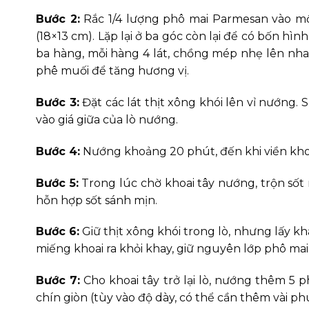
Bước 2:
Rắc 1/4 lượng phô mai Parmesan vào mộ
(18×13 cm). Lặp lại ở ba góc còn lại để có bốn hì
ba hàng, mỗi hàng 4 lát, chồng mép nhẹ lên nhau 
phê muối để tăng hương vị.
Bước 3:
Đặt các lát thịt xông khói lên vỉ nướng. 
vào giá giữa của lò nướng.
Bước 4:
Nướng khoảng 20 phút, đến khi viền khoa
Bước 5:
Trong lúc chờ khoai tây nướng, trộn sốt 
hỗn hợp sốt sánh mịn.
Bước 6:
Giữ thịt xông khói trong lò, nhưng lấy k
miếng khoai ra khỏi khay, giữ nguyên lớp phô mai. 
Bước 7:
Cho khoai tây trở lại lò, nướng thêm 5 p
chín giòn (tùy vào độ dày, có thể cần thêm vài phút)