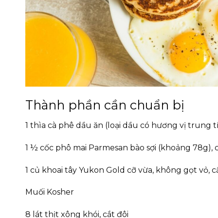
Thành phần cần chuẩn bị
1 thìa cà phê dầu ăn (loại dầu có hương vị trung 
1 ½ cốc phô mai Parmesan bào sợi (khoảng 78g), 
1 củ khoai tây Yukon Gold cỡ vừa, không gọt vỏ, 
Muối Kosher
8 lát thịt xông khói, cắt đôi