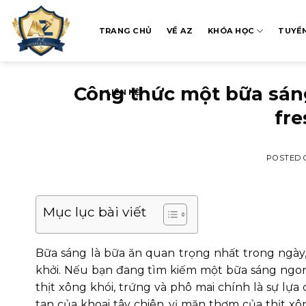
Skip
to
TRANG CHỦ
VỀ AZ
KHÓA HỌC
TUYỂ
content
Công thức một bữa sán
LIÊN HỆ
fre
POSTED
Mục lục bài viết
Bữa sáng là bữa ăn quan trọng nhất trong ngày
khởi. Nếu bạn đang tìm kiếm một bữa sáng ngon m
thịt xông khói, trứng và phô mai chính là sự lự
tan của khoai tây chiên, vị mặn thơm của thịt