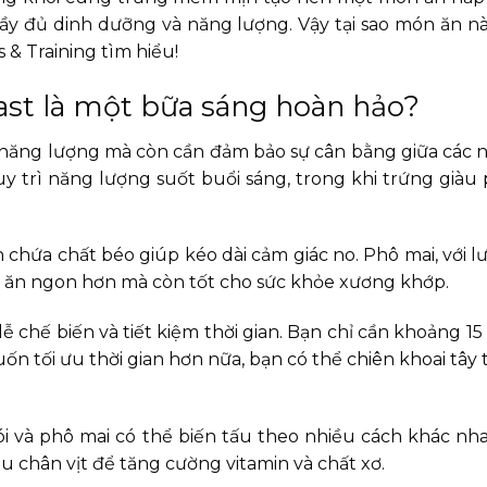
ầy đủ dinh dưỡng và năng lượng. Vậy tại sao món ăn nà
& Training tìm hiểu!
ast là một bữa sáng hoàn hảo?
 năng lượng mà còn cần đảm bảo sự cân bằng giữa các
y trì năng lượng suốt buổi sáng, trong khi trứng giàu 
chứa chất béo giúp kéo dài cảm giác no. Phô mai, với l
n ăn ngon hơn mà còn tốt cho sức khỏe xương khớp.
 chế biến và tiết kiệm thời gian. Bạn chỉ cần khoảng 15
tối ưu thời gian hơn nữa, bạn có thể chiên khoai tây 
ói và phô mai có thể biến tấu theo nhiều cách khác nh
 chân vịt để tăng cường vitamin và chất xơ.