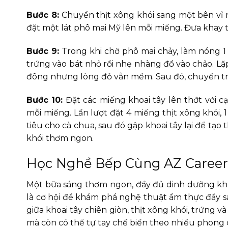
Bước 8:
Chuyển thịt xông khói sang một bên vỉ n
đặt một lát phô mai Mỹ lên mỗi miếng. Đưa khay t
Bước 9:
Trong khi chờ phô mai chảy, làm nóng 1
trứng vào bát nhỏ rồi nhẹ nhàng đổ vào chảo. Lặp
đông nhưng lòng đỏ vẫn mềm. Sau đó, chuyển trứn
Bước 10:
Đặt các miếng khoai tây lên thớt với c
mỗi miếng. Lần lượt đặt 4 miếng thịt xông khói, 
tiêu cho cà chua, sau đó gập khoai tây lại để tạ
khói thơm ngon.
Học Nghề Bếp Cùng AZ Careers
Một bữa sáng thơm ngon, đầy đủ dinh dưỡng khô
là cơ hội để khám phá nghệ thuật ẩm thực đầy s
giữa khoai tây chiên giòn, thịt xông khói, trứng
mà còn có thể tự tay chế biến theo nhiều phong