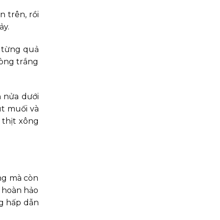
 trên, rồi
ảy.
p từng quả
lòng trắng
n nửa dưới
út muối và
 thịt xông
ng mà còn
p hoàn hảo
ng hấp dẫn