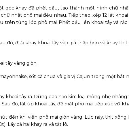
t góc khay đã phết dầu, tạo thành một hình chữ nhật
nh chữ nhật phô mai đều nhau. Tiếp theo, xếp 12 lát khoai
trên từng lớp phô mai. Phết dầu lên khoai tây và rắc 1
Sau đó, đưa khay khoai tây vào giá thấp hơn và khay thịt
i tây vàng giòn.
mayonnaise, sốt cà chua và gia vị Cajun trong một bát 
hay khoai tây ra. Dùng dao nạo kim loại mỏng nhẹ nhàng
Sau đó, lật úp khoai tây, để mặt phô mai tiếp xúc với kh
hút đến khi viền phô mai giòn vàng. Lúc này, thịt xông
. Lấy cả hai khay ra và tắt lò.