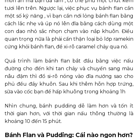
món ăn mà bạn đã làm , có thể phủ một chút kem
tươi lên trên. Ngược lại, việc phục vụ bánh flan cần
một số kỹ năng , vì bạn cần nới lỏng bánh flan bằng
cách lắc nhẹ và úp nó lên đĩa bằng cách dùng một
con dao nhỏ sắc nhọn chạm vào nắp khuôn. Điều
quan trọng nữa là phải cẩn thận loại bỏ lớp ramekin
cứng khỏi bánh flan, để xi-rô caramel chảy qua nó.
Quá trình làm bánh flan bắt đầu bằng việc nấu
đường cho đến khi tan chảy và chuyển sang màu
nâu đậm thì đổ si-rô nóng vào đĩa nướng sao cho
phủ đều đáy khuôn. Sau khi thêm hỗn hợp trứng,
sữa vào cốc bạn để hấp khuông trong khoảng 1h
Nhìn chung, bánh pudding dễ làm hơn và tốn ít
thời gian hơn, với thời gian nấu thông thường là
khoảng 10 đến 15 phút.
Bánh Flan và Pudding: Cái nào ngon hơn?