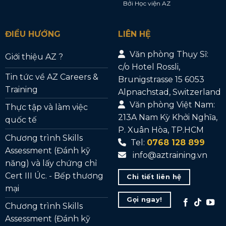
Bởi Học viện AZ
ĐIỀU HƯỚNG
LIÊN HỆ
Văn phòng Thụy Sĩ:
Giới thiệu AZ ?
c/o Hotel Rossli,
Tin tức về AZ Careers &
Brunigstrasse 15 6053
Training
Alpnachstad, Switzerland
Văn phòng Việt Nam:
Thực tập và làm việc
213A Nam Kỳ Khởi Nghĩa,
quốc tế
P. Xuân Hòa, TP.HCM
Chương trình Skills
Tel:
0768 128 899
Assessment (Đánh kỹ
info@aztraining.vn
năng) và lấy chứng chỉ
Cert III Úc. - Bếp thương
Chi tiết liên hệ
mại
Gọi ngay!
Chương trình Skills
Assessment (Đánh kỹ