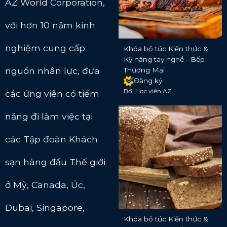
AZ World Corporation,
với hơn 10 năm kinh
nghiệm cung cấp
Khóa bổ túc Kiến thức &
Kỹ năng tay nghề - Bếp
nguồn nhân lực, đưa
Thương Mại
Đăng ký
Bởi Học viện AZ
các ứng viên có tiềm
năng đi làm việc tại
các Tập đoàn Khách
sạn hàng đầu Thế giới
ở Mỹ, Canada, Úc,
Dubai, Singapore,
Khóa bổ túc Kiến thức &