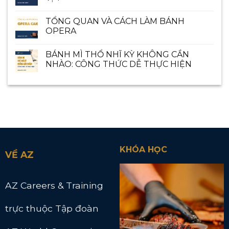
TỔNG QUAN VÀ CÁCH LÀM BÁNH
OPERA
BÁNH MÌ THỔ NHĨ KỲ KHÔNG CẦN
NHÀO: CÔNG THỨC DỄ THỰC HIỆN
KHÓA HỌC
VỀ AZ
AZ Careers & Training
trực thuộc Tập đoàn