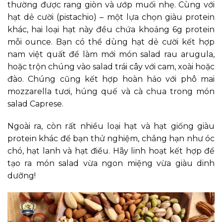
thường được rang giòn và ướp muối nhẹ. Cùng với
hạt dẻ cười (pistachio) – một lựa chọn giàu protein
khác, hai loại hạt này đều chứa khoảng 6g protein
mỗi ounce. Bạn có thể dùng hạt dẻ cười kết hợp
nam việt quất để làm mới món salad rau arugula,
hoặc trộn chúng vào salad trái cây với cam, xoài hoặc
đào. Chúng cũng kết hợp hoàn hảo với phô mai
mozzarella tươi, húng quế và cà chua trong món
salad Caprese.
Ngoài ra, còn rất nhiều loại hạt và hạt giống giàu
protein khác để bạn thử nghiệm, chẳng hạn như óc
chó, hạt lanh và hạt điều. Hãy linh hoạt kết hợp để
tạo ra món salad vừa ngon miệng vừa giàu dinh
dưỡng!