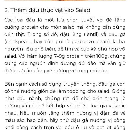
2. Thêm đậu thực vật vào Salad
Các loại đậu là một lựa chọn tuyệt vời để tăng
cường protein cho món salad mà không cần dùng
đến thịt. Trong số đó, đậu lăng (lentil) và đậu gà
(chickpea – hay còn gọi là garbanzo bean) là hai
nguyên liệu phổ biến, dễ tìm và cực kỳ phù hợp với
salad. Với hàm lượng 7–9g protein trên 100g, chúng
cung cấp nguồn dinh dưỡng dồi dào mà vẫn giữ
được sự cân bằng về hương vị trong món ăn.
Bên cạnh cách sử dụng truyền thống, đậu gà còn
có thể nướng giòn để làm topping cho salad. Giống
như đậu nành, chúng rất dễ chế biến trong lò
nướng và có thể kết hợp với nhiều loại gia vị khác
nhau. Nếu muốn tăng thêm hương vị đậm đà và
màu sắc hấp dẫn, hãy thử đậu gà nướng vị xông
khói bằng cách trộn với dầu ô liu và bột ớt xông