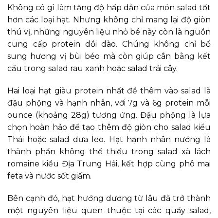
Không có gì làm tăng độ hấp dẫn của món salad tốt
hơn các loại hạt. Nhưng không chỉ mang lại độ giòn
thú vị, những nguyên liệu nhỏ bé này còn là nguồn
cung cấp protein dồi dào. Chúng không chỉ bổ
sung hương vị bùi béo mà còn giúp cân bằng kết
cấu trong salad rau xanh hoặc salad trái cây.
Hai loại hạt giàu protein nhất để thêm vào salad là
đậu phộng và hạnh nhân, với 7g và 6g protein mỗi
ounce (khoảng 28g) tương ứng. Đậu phộng là lựa
chọn hoàn hảo để tạo thêm độ giòn cho salad kiểu
Thái hoặc salad dưa leo. Hạt hạnh nhân nướng là
thành phần không thể thiếu trong salad xà lách
romaine kiểu Địa Trung Hải, kết hợp cùng phô mai
feta và nước sốt giấm.
Bên cạnh đó, hạt hướng dương từ lâu đã trở thành
một nguyên liệu quen thuộc tại các quầy salad,