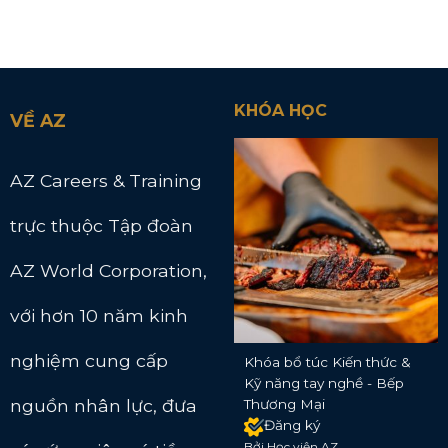
KHÓA HỌC
VỀ AZ
AZ Careers & Training
trực thuộc Tập đoàn
AZ World Corporation,
với hơn 10 năm kinh
nghiệm cung cấp
Khóa bổ túc Kiến thức &
Kỹ năng tay nghề - Bếp
nguồn nhân lực, đưa
Thương Mại
Đăng ký
Bởi Học viện AZ