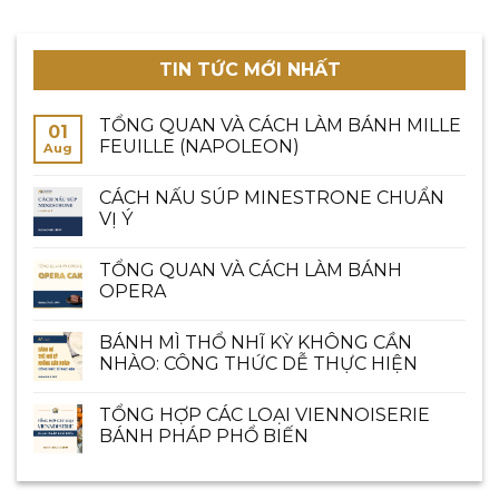
TIN TỨC MỚI NHẤT
TỔNG QUAN VÀ CÁCH LÀM BÁNH MILLE
01
FEUILLE (NAPOLEON)
Aug
CÁCH NẤU SÚP MINESTRONE CHUẨN
VỊ Ý
TỔNG QUAN VÀ CÁCH LÀM BÁNH
OPERA
BÁNH MÌ THỔ NHĨ KỲ KHÔNG CẦN
NHÀO: CÔNG THỨC DỄ THỰC HIỆN
TỔNG HỢP CÁC LOẠI VIENNOISERIE
BÁNH PHÁP PHỔ BIẾN