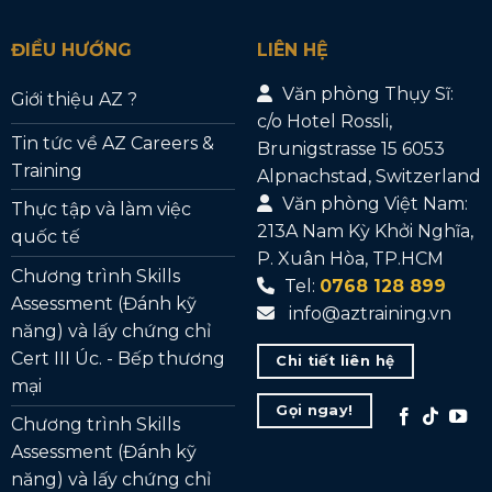
ĐIỀU HƯỚNG
LIÊN HỆ
Văn phòng Thụy Sĩ:
Giới thiệu AZ ?
c/o Hotel Rossli,
Tin tức về AZ Careers &
Brunigstrasse 15 6053
Training
Alpnachstad, Switzerland
Văn phòng Việt Nam:
Thực tập và làm việc
213A Nam Kỳ Khởi Nghĩa,
quốc tế
P. Xuân Hòa, TP.HCM
Chương trình Skills
Tel:
0768 128 899
Assessment (Đánh kỹ
info@aztraining.vn
năng) và lấy chứng chỉ
Cert III Úc. - Bếp thương
Chi tiết liên hệ
mại
Gọi ngay!
Chương trình Skills
Assessment (Đánh kỹ
năng) và lấy chứng chỉ