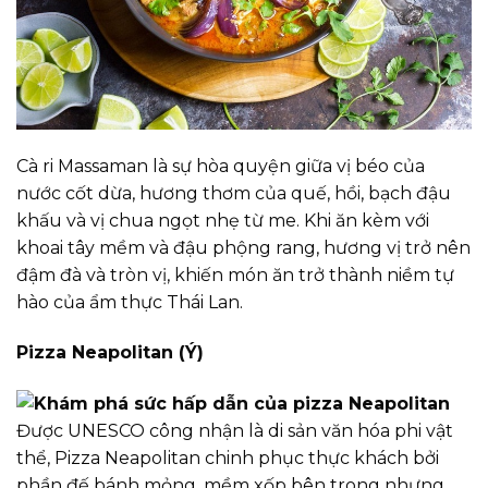
Cà ri Massaman là sự hòa quyện giữa vị béo của
nước cốt dừa, hương thơm của quế, hồi, bạch đậu
khấu và vị chua ngọt nhẹ từ me. Khi ăn kèm với
khoai tây mềm và đậu phộng rang, hương vị trở nên
đậm đà và tròn vị, khiến món ăn trở thành niềm tự
hào của ẩm thực Thái Lan.
Pizza Neapolitan (Ý)
Được UNESCO công nhận là di sản văn hóa phi vật
thể, Pizza Neapolitan chinh phục thực khách bởi
phần đế bánh mỏng, mềm xốp bên trong nhưng