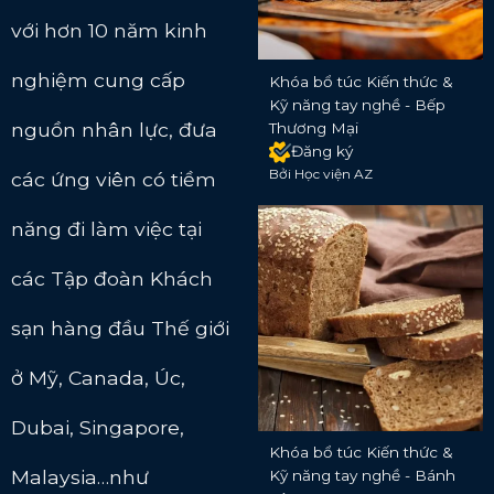
với hơn 10 năm kinh
nghiệm cung cấp
Khóa bổ túc Kiến thức &
Kỹ năng tay nghề - Bếp
nguồn nhân lực, đưa
Thương Mại
Đăng ký
Bởi Học viện AZ
các ứng viên có tiềm
năng đi làm việc tại
các Tập đoàn Khách
sạn hàng đầu Thế giới
ở Mỹ, Canada, Úc,
Dubai, Singapore,
Khóa bổ túc Kiến thức &
Malaysia…như
Kỹ năng tay nghề - Bánh