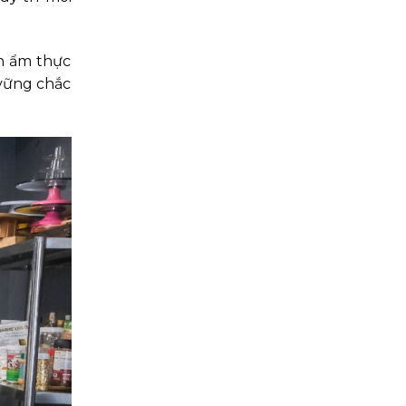
ận ẩm thực
 vững chắc