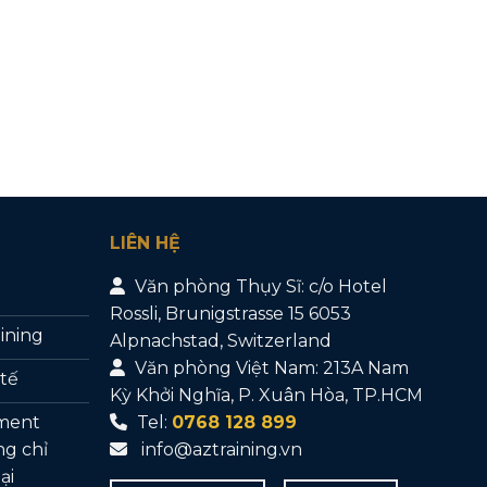
LIÊN HỆ
Văn phòng Thụy Sĩ: c/o Hotel
Rossli, Brunigstrasse 15 6053
aining
Alpnachstad, Switzerland
Văn phòng Việt Nam: 213A Nam
 tế
Kỳ Khởi Nghĩa, P. Xuân Hòa, TP.HCM
sment
Tel:
0768 128 899
ng chỉ
info@aztraining.vn
ại