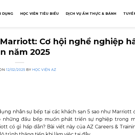
N DỤNG
HỌC VIÊN TIÊU BIỂU
DỊCH VỤ ẨM THỰC & BÁNH
TUYỂN
Marriott: Cơ hội nghề nghiệp h
n năm 2025
 ON
12/02/2025
BY
HỌC VIỆN AZ
ụng nhân sự bếp tại các khách sạn 5 sao như Marriott
o những đầu bếp muốn phát triển sự nghiệp trong m
tt có gì hấp dẫn? Bài viết này của AZ Careers & Traini
 trình thăng tiến khi làm việc tại đây.