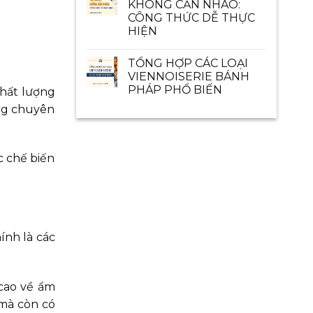
KHÔNG CẦN NHÀO:
CÔNG THỨC DỄ THỰC
HIỆN
TỔNG HỢP CÁC LOẠI
VIENNOISERIE BÁNH
PHÁP PHỔ BIẾN
chất lượng
ờng chuyên
c chế biến
ính là các
cao về ẩm
 mà còn có