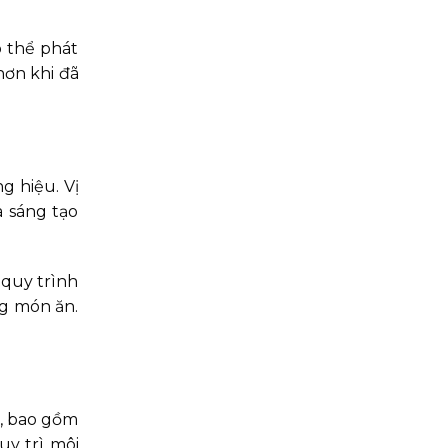
ó thể phát
hơn khi đã
g hiệu. Vị
à sáng tạo
 quy trình
ng món ăn.
p, bao gồm
uy trì môi