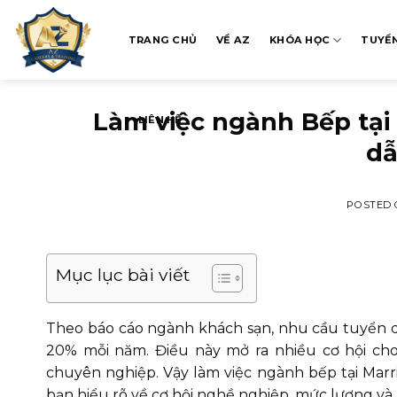
Skip
to
TRANG CHỦ
VỀ AZ
KHÓA HỌC
TUYỂ
content
Làm việc ngành Bếp tại 
LIÊN HỆ
dẫ
POSTED
Mục lục bài viết
Theo báo cáo ngành khách sạn, nhu cầu tuyển d
20% mỗi năm. Điều này mở ra nhiều cơ hội ch
chuyên nghiệp. Vậy làm việc ngành bếp tại Marrio
bạn hiểu rõ về cơ hội nghề nghiệp, mức lương và lộ