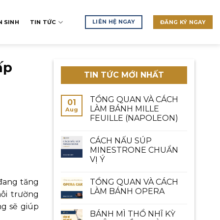
LIÊN HỆ NGAY
 SINH
TIN TỨC
ĐĂNG KÝ NGAY
ấp
TIN TỨC MỚI NHẤT
TỔNG QUAN VÀ CÁCH
01
LÀM BÁNH MILLE
Aug
FEUILLE (NAPOLEON)
CÁCH NẤU SÚP
MINESTRONE CHUẨN
VỊ Ý
 đang tăng
TỔNG QUAN VÀ CÁCH
LÀM BÁNH OPERA
ôi trường
ng sẽ giúp
BÁNH MÌ THỔ NHĨ KỲ