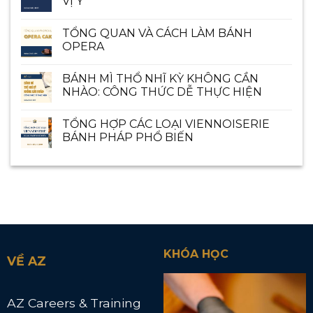
VỊ Ý
TỔNG QUAN VÀ CÁCH LÀM BÁNH
OPERA
BÁNH MÌ THỔ NHĨ KỲ KHÔNG CẦN
NHÀO: CÔNG THỨC DỄ THỰC HIỆN
TỔNG HỢP CÁC LOẠI VIENNOISERIE
BÁNH PHÁP PHỔ BIẾN
KHÓA HỌC
VỀ AZ
AZ Careers & Training