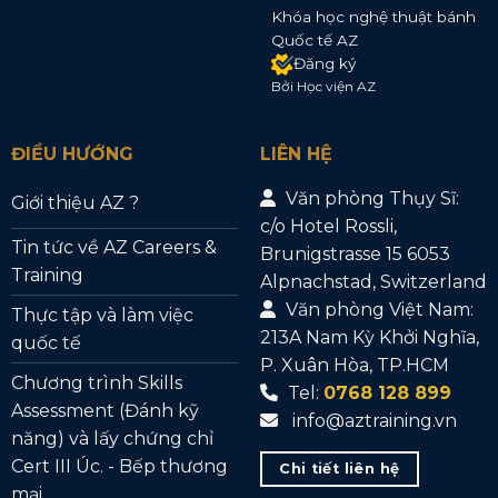
Khóa học nghệ thuật bánh
Quốc tế AZ
Đăng ký
Bởi Học viện AZ
ĐIỀU HƯỚNG
LIÊN HỆ
Văn phòng Thụy Sĩ:
Giới thiệu AZ ?
c/o Hotel Rossli,
Tin tức về AZ Careers &
Brunigstrasse 15 6053
Training
Alpnachstad, Switzerland
Văn phòng Việt Nam:
Thực tập và làm việc
213A Nam Kỳ Khởi Nghĩa,
quốc tế
P. Xuân Hòa, TP.HCM
Chương trình Skills
Tel:
0768 128 899
Assessment (Đánh kỹ
info@aztraining.vn
năng) và lấy chứng chỉ
Cert III Úc. - Bếp thương
Chi tiết liên hệ
mại