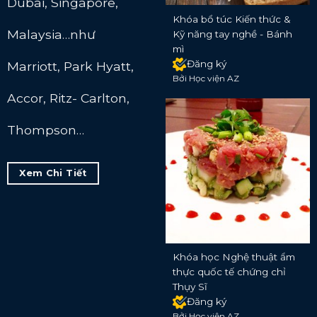
Dubai, Singapore,
Khóa bổ túc Kiến thức &
Malaysia…như
Kỹ năng tay nghề - Bánh
mì
Đăng ký
Marriott, Park Hyatt,
Bởi Học viện AZ
Accor, Ritz- Carlton,
Thompson…
Xem Chi Tiết
Khóa học Nghệ thuật ẩm
thực quốc tế chứng chỉ
Thụy Sĩ
Đăng ký
Bởi Học viện AZ