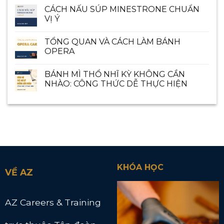
CÁCH NẤU SÚP MINESTRONE CHUẨN
VỊ Ý
TỔNG QUAN VÀ CÁCH LÀM BÁNH
OPERA
BÁNH MÌ THỔ NHĨ KỲ KHÔNG CẦN
NHÀO: CÔNG THỨC DỄ THỰC HIỆN
KHÓA HỌC
VỀ AZ
AZ Careers & Training