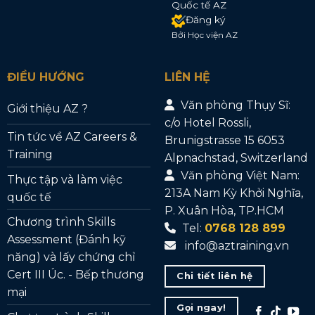
Quốc tế AZ
Đăng ký
Bởi Học viện AZ
ĐIỀU HƯỚNG
LIÊN HỆ
Văn phòng Thụy Sĩ:
Giới thiệu AZ ?
c/o Hotel Rossli,
Tin tức về AZ Careers &
Brunigstrasse 15 6053
Training
Alpnachstad, Switzerland
Văn phòng Việt Nam:
Thực tập và làm việc
213A Nam Kỳ Khởi Nghĩa,
quốc tế
P. Xuân Hòa, TP.HCM
Chương trình Skills
Tel:
0768 128 899
Assessment (Đánh kỹ
info@aztraining.vn
năng) và lấy chứng chỉ
Cert III Úc. - Bếp thương
Chi tiết liên hệ
mại
Gọi ngay!