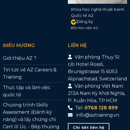
Khóa học nghệ thuật bánh
Quốc tế AZ
Đăng ký
Bởi Học viện AZ
ĐIỀU HƯỚNG
LIÊN HỆ
Văn phòng Thụy Sĩ:
Giới thiệu AZ ?
c/o Hotel Rossli,
Tin tức về AZ Careers &
Brunigstrasse 15 6053
Training
Alpnachstad, Switzerland
Văn phòng Việt Nam:
Thực tập và làm việc
213A Nam Kỳ Khởi Nghĩa,
quốc tế
P. Xuân Hòa, TP.HCM
Chương trình Skills
Tel:
0768 128 899
Assessment (Đánh kỹ
info@aztraining.vn
năng) và lấy chứng chỉ
Cert III Úc. - Bếp thương
Chi tiết liên hệ