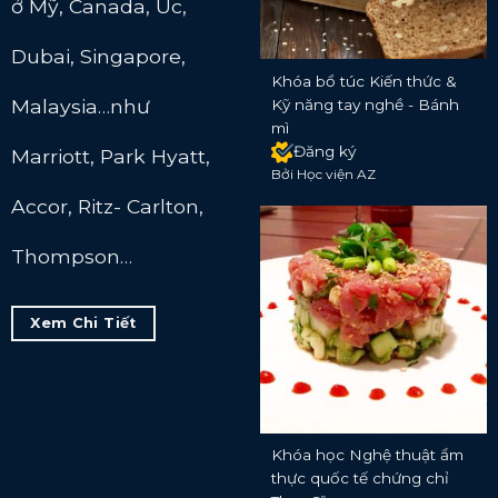
ở Mỹ, Canada, Úc,
Dubai, Singapore,
Khóa bổ túc Kiến thức &
Malaysia…như
Kỹ năng tay nghề - Bánh
mì
Đăng ký
Marriott, Park Hyatt,
Bởi Học viện AZ
Accor, Ritz- Carlton,
Thompson…
Xem Chi Tiết
Khóa học Nghệ thuật ẩm
thực quốc tế chứng chỉ