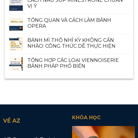
CÁCH NẤU SÚP MINESTRONE CHUẨN
VỊ Ý
TỔNG QUAN VÀ CÁCH LÀM BÁNH
OPERA
BÁNH MÌ THỔ NHĨ KỲ KHÔNG CẦN
NHÀO: CÔNG THỨC DỄ THỰC HIỆN
TỔNG HỢP CÁC LOẠI VIENNOISERIE
BÁNH PHÁP PHỔ BIẾN
KHÓA HỌC
VỀ AZ