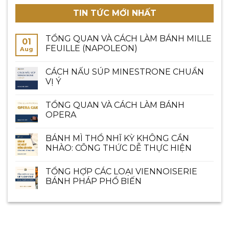
TIN TỨC MỚI NHẤT
TỔNG QUAN VÀ CÁCH LÀM BÁNH MILLE
01
FEUILLE (NAPOLEON)
Aug
CÁCH NẤU SÚP MINESTRONE CHUẨN
VỊ Ý
TỔNG QUAN VÀ CÁCH LÀM BÁNH
OPERA
BÁNH MÌ THỔ NHĨ KỲ KHÔNG CẦN
NHÀO: CÔNG THỨC DỄ THỰC HIỆN
TỔNG HỢP CÁC LOẠI VIENNOISERIE
BÁNH PHÁP PHỔ BIẾN