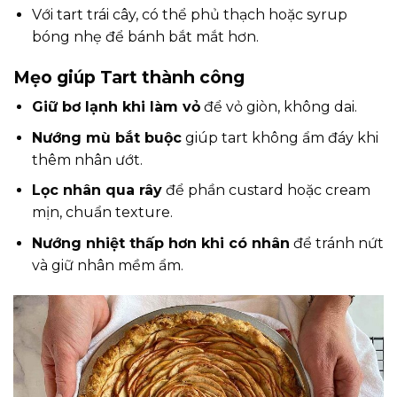
Với tart trái cây, có thể phủ thạch hoặc syrup
bóng nhẹ để bánh bắt mắt hơn.
Mẹo giúp Tart thành công
Giữ bơ lạnh khi làm vỏ
để vỏ giòn, không dai.
Nướng mù bắt buộc
giúp tart không ẩm đáy khi
thêm nhân ướt.
Lọc nhân qua rây
để phần custard hoặc cream
mịn, chuẩn texture.
Nướng nhiệt thấp hơn khi có nhân
để tránh nứt
và giữ nhân mềm ẩm.