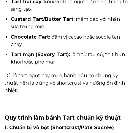
Tart trái cây tươi:
vị chua ngọt tự nhiên, trang trí
sáng tạo.
Custard Tart/Butter Tart:
mềm béo với nhân
sữa trứng mịn.
Chocolate Tart:
đậm vị cacao hoặc socola tan
chảy.
Tart mặn (Savory Tart):
làm từ rau củ, thịt hun
khói hoặc phô mai.
Dù là tart ngọt hay mặn, bánh đều có chung kỹ
thuật nền là dùng vỏ shortcrust và nướng ổn định
nhiệt.
Quy trình làm bánh Tart chuẩn kỹ thuật
1. Chuẩn bị vỏ bột (Shortcrust/Pâte Sucrée)