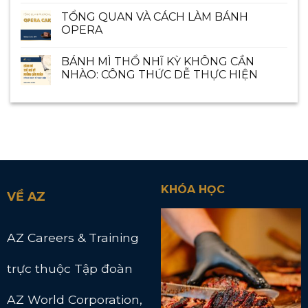
TỔNG QUAN VÀ CÁCH LÀM BÁNH
OPERA
BÁNH MÌ THỔ NHĨ KỲ KHÔNG CẦN
NHÀO: CÔNG THỨC DỄ THỰC HIỆN
KHÓA HỌC
VỀ AZ
AZ Careers & Training
trực thuộc Tập đoàn
AZ World Corporation,