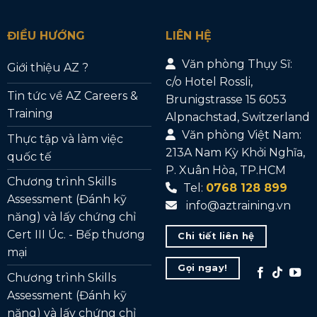
ĐIỀU HƯỚNG
LIÊN HỆ
Văn phòng Thụy Sĩ:
Giới thiệu AZ ?
c/o Hotel Rossli,
Tin tức về AZ Careers &
Brunigstrasse 15 6053
Training
Alpnachstad, Switzerland
Văn phòng Việt Nam:
Thực tập và làm việc
213A Nam Kỳ Khởi Nghĩa,
quốc tế
P. Xuân Hòa, TP.HCM
Chương trình Skills
Tel:
0768 128 899
Assessment (Đánh kỹ
info@aztraining.vn
năng) và lấy chứng chỉ
Cert III Úc. - Bếp thương
Chi tiết liên hệ
mại
Gọi ngay!
Chương trình Skills
Assessment (Đánh kỹ
năng) và lấy chứng chỉ