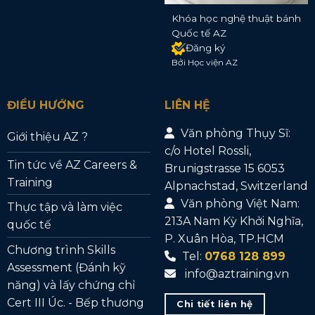
Khóa học nghệ thuật bánh
Quốc tế AZ
Đăng ký
Bởi Học viện AZ
ĐIỀU HƯỚNG
LIÊN HỆ
Văn phòng Thụy Sĩ:
Giới thiệu AZ ?
c/o Hotel Rossli,
Tin tức về AZ Careers &
Brunigstrasse 15 6053
Training
Alpnachstad, Switzerland
Văn phòng Việt Nam:
Thực tập và làm việc
213A Nam Kỳ Khởi Nghĩa,
quốc tế
P. Xuân Hòa, TP.HCM
Chương trình Skills
Tel:
0768 128 899
Assessment (Đánh kỹ
info@aztraining.vn
năng) và lấy chứng chỉ
Cert III Úc. - Bếp thương
Chi tiết liên hệ