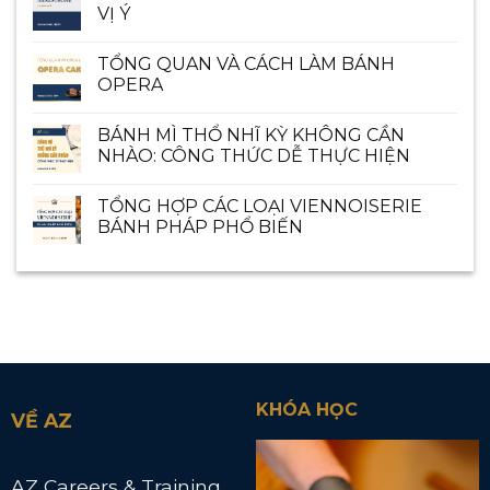
VỊ Ý
TỔNG QUAN VÀ CÁCH LÀM BÁNH
OPERA
BÁNH MÌ THỔ NHĨ KỲ KHÔNG CẦN
NHÀO: CÔNG THỨC DỄ THỰC HIỆN
TỔNG HỢP CÁC LOẠI VIENNOISERIE
BÁNH PHÁP PHỔ BIẾN
KHÓA HỌC
VỀ AZ
AZ Careers & Training