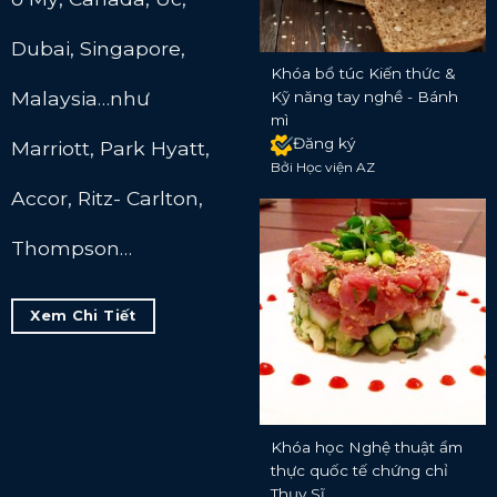
Dubai, Singapore,
Khóa bổ túc Kiến thức &
Malaysia…như
Kỹ năng tay nghề - Bánh
mì
Đăng ký
Marriott, Park Hyatt,
Bởi Học viện AZ
Accor, Ritz- Carlton,
Thompson…
Xem Chi Tiết
Khóa học Nghệ thuật ẩm
thực quốc tế chứng chỉ
Thụy Sĩ