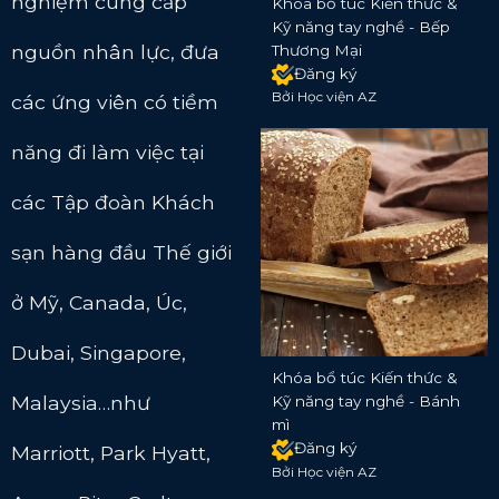
nghiệm cung cấp
Khóa bổ túc Kiến thức &
Kỹ năng tay nghề - Bếp
nguồn nhân lực, đưa
Thương Mại
Đăng ký
Bởi Học viện AZ
các ứng viên có tiềm
năng đi làm việc tại
các Tập đoàn Khách
sạn hàng đầu Thế giới
ở Mỹ, Canada, Úc,
Dubai, Singapore,
Khóa bổ túc Kiến thức &
Malaysia…như
Kỹ năng tay nghề - Bánh
mì
Đăng ký
Marriott, Park Hyatt,
Bởi Học viện AZ