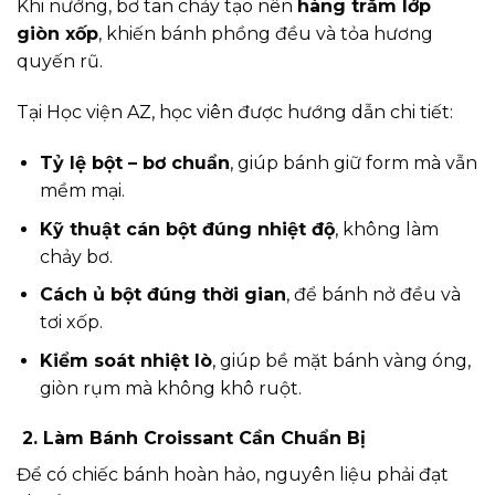
Khi nướng, bơ tan chảy tạo nên
hàng trăm lớp
giòn xốp
, khiến bánh phồng đều và tỏa hương
quyến rũ.
Tại Học viện AZ, học viên được hướng dẫn chi tiết:
Tỷ lệ bột – bơ chuẩn
, giúp bánh giữ form mà vẫn
mềm mại.
Kỹ thuật cán bột đúng nhiệt độ
, không làm
chảy bơ.
Cách ủ bột đúng thời gian
, để bánh nở đều và
tơi xốp.
Kiểm soát nhiệt lò
, giúp bề mặt bánh vàng óng,
giòn rụm mà không khô ruột.
2. Làm Bánh Croissant Cần Chuẩn Bị
Để có chiếc bánh hoàn hảo, nguyên liệu phải đạt