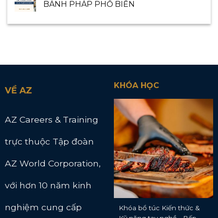
BÁNH PHÁP PHỔ BIẾN
KHÓA HỌC
VỀ AZ
AZ Careers & Training
trực thuộc Tập đoàn
AZ World Corporation,
với hơn 10 năm kinh
nghiệm cung cấp
Khóa bổ túc Kiến thức &
Kỹ năng tay nghề - Bếp