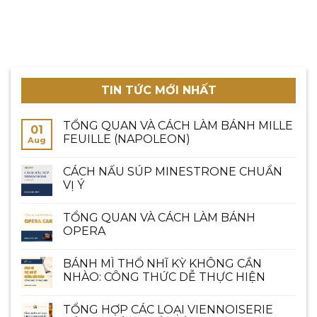
TIN TỨC MỚI NHẤT
TỔNG QUAN VÀ CÁCH LÀM BÁNH MILLE
01
FEUILLE (NAPOLEON)
Aug
CÁCH NẤU SÚP MINESTRONE CHUẨN
VỊ Ý
TỔNG QUAN VÀ CÁCH LÀM BÁNH
OPERA
BÁNH MÌ THỔ NHĨ KỲ KHÔNG CẦN
NHÀO: CÔNG THỨC DỄ THỰC HIỆN
TỔNG HỢP CÁC LOẠI VIENNOISERIE