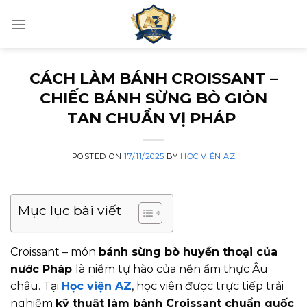
Skip
to
content
CÁCH LÀM BÁNH CROISSANT –
CHIẾC BÁNH SỪNG BÒ GIÒN
TAN CHUẨN VỊ PHÁP
POSTED ON
17/11/2025
BY
HỌC VIỆN AZ
Mục lục bài viết
Croissant – món
bánh sừng bò huyền thoại của
nước Pháp
là niềm tự hào của nền ẩm thực Âu
châu. Tại
Học viện AZ
, học viên được trực tiếp trải
nghiệm
kỹ thuật làm bánh Croissant chuẩn quốc