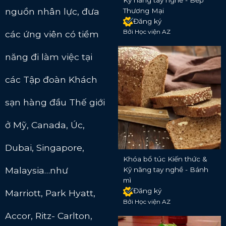
nguồn nhân lực, đưa
Thương Mại
Đăng ký
Bởi Học viện AZ
các ứng viên có tiềm
năng đi làm việc tại
các Tập đoàn Khách
sạn hàng đầu Thế giới
ở Mỹ, Canada, Úc,
Dubai, Singapore,
Khóa bổ túc Kiến thức &
Malaysia…như
Kỹ năng tay nghề - Bánh
mì
Đăng ký
Marriott, Park Hyatt,
Bởi Học viện AZ
Accor, Ritz- Carlton,