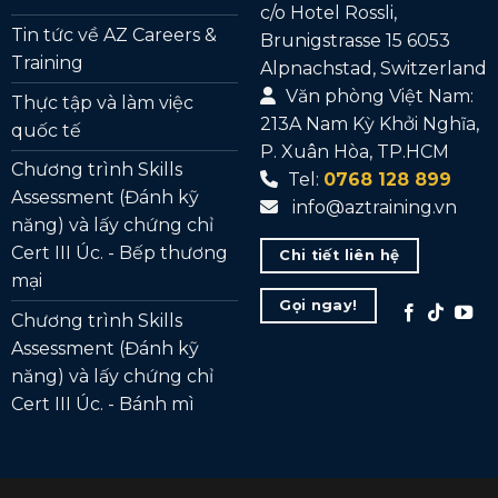
c/o Hotel Rossli,
Tin tức về AZ Careers &
Brunigstrasse 15 6053
Training
Alpnachstad, Switzerland
Văn phòng Việt Nam:
Thực tập và làm việc
213A Nam Kỳ Khởi Nghĩa,
quốc tế
P. Xuân Hòa, TP.HCM
Chương trình Skills
Tel:
0768 128 899
Assessment (Đánh kỹ
info@aztraining.vn
năng) và lấy chứng chỉ
Cert III Úc. - Bếp thương
Chi tiết liên hệ
mại
Gọi ngay!
Chương trình Skills
Assessment (Đánh kỹ
năng) và lấy chứng chỉ
Cert III Úc. - Bánh mì