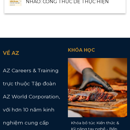
NHÀO: CÔNG THỨC DỄ THỰC HIỆN
KHÓA HỌC
VỀ AZ
AZ Careers & Training
trực thuộc Tập đoàn
AZ World Corporation,
với hơn 10 năm kinh
nghiệm cung cấp
Khóa bổ túc Kiến thức &
Kỹ năng tay nghề - Bếp