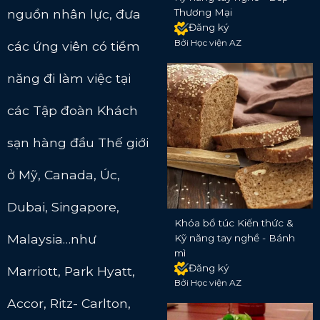
nguồn nhân lực, đưa
Thương Mại
Đăng ký
Bởi Học viện AZ
các ứng viên có tiềm
năng đi làm việc tại
các Tập đoàn Khách
sạn hàng đầu Thế giới
ở Mỹ, Canada, Úc,
Dubai, Singapore,
Khóa bổ túc Kiến thức &
Malaysia…như
Kỹ năng tay nghề - Bánh
mì
Đăng ký
Marriott, Park Hyatt,
Bởi Học viện AZ
Accor, Ritz- Carlton,