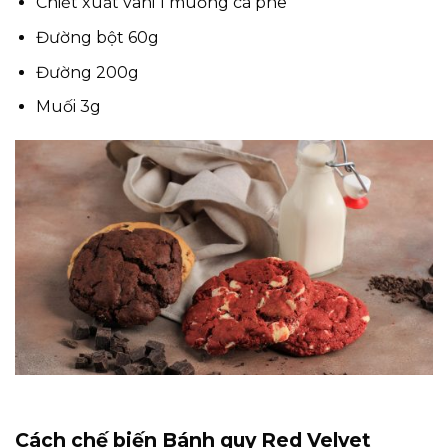
Chiết xuất vani 1 muỗng cà phê
Đường bột 60g
Đường 200g
Muối 3g
Cách chế biến Bánh quy Red Velvet