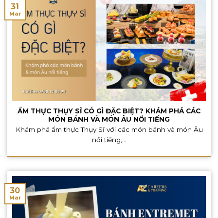
31
Mar
ẨM THỰC THỤY SĨ CÓ GÌ ĐẶC BIỆT? KHÁM PHÁ CÁC
MÓN BÁNH VÀ MÓN ÂU NỔI TIẾNG
Khám phá ẩm thực Thụy Sĩ với các món bánh và món Âu
nổi tiếng,...
30
Mar