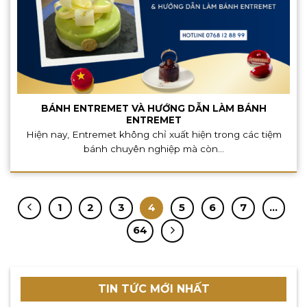
BÁNH ENTREMET VÀ HƯỚNG DẪN LÀM BÁNH
ENTREMET
Hiện nay, Entremet không chỉ xuất hiện trong các tiệm
bánh chuyên nghiệp mà còn...
1
2
3
4
5
6
7
…
64
TIN TỨC MỚI NHẤT