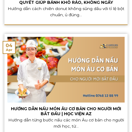
QUYẾT GIÚP BÁNH KHÔ RÁO, KHÔNG NGẤY
Hướng dẫn cách chiên donut không sũng dầu với tỉ lệ bột
chuẩn, ủ đúng...
04
Apr
HƯỚNG DẪN NẤU MÓN ÂU CƠ BẢN CHO NGƯỜI MỚI
BẮT ĐẦU | HỌC VIỆN AZ
Hướng dẫn từng bước nấu các món Âu cơ bản cho người
mới học, từ...