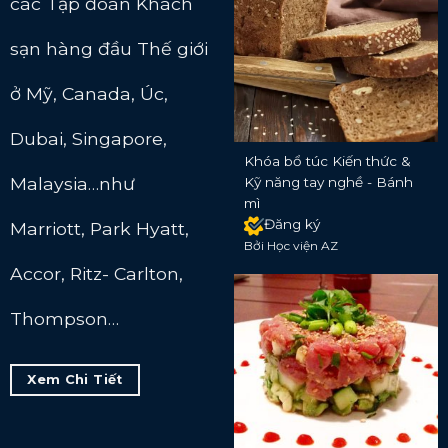
các Tập đoàn Khách
sạn hàng đầu Thế giới
ở Mỹ, Canada, Úc,
Dubai, Singapore,
Khóa bổ túc Kiến thức &
Malaysia…như
Kỹ năng tay nghề - Bánh
mì
Đăng ký
Marriott, Park Hyatt,
Bởi Học viện AZ
Accor, Ritz- Carlton,
Thompson…
Xem Chi Tiết