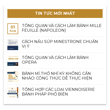
TIN TỨC MỚI NHẤT
TỔNG QUAN VÀ CÁCH LÀM BÁNH MILLE
01
FEUILLE (NAPOLEON)
Aug
CÁCH NẤU SÚP MINESTRONE CHUẨN
VỊ Ý
TỔNG QUAN VÀ CÁCH LÀM BÁNH
OPERA
BÁNH MÌ THỔ NHĨ KỲ KHÔNG CẦN
NHÀO: CÔNG THỨC DỄ THỰC HIỆN
TỔNG HỢP CÁC LOẠI VIENNOISERIE
BÁNH PHÁP PHỔ BIẾN