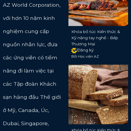
AZ World Corporation,
với hơn 10 năm kinh
nghiệm cung cấp
Khóa bổ túc Kiến thức &
Kỹ năng tay nghề - Bếp
nguồn nhân lực, đưa
Thương Mại
Đăng ký
Bởi Học viện AZ
các ứng viên có tiềm
năng đi làm việc tại
các Tập đoàn Khách
sạn hàng đầu Thế giới
ở Mỹ, Canada, Úc,
Dubai, Singapore,
Khóa bổ túc Kiến thức &