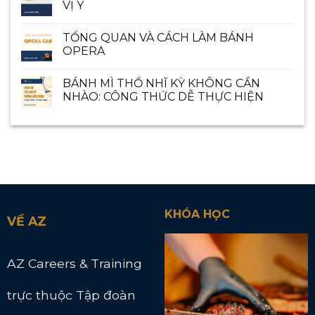
VỊ Ý
TỔNG QUAN VÀ CÁCH LÀM BÁNH
OPERA
BÁNH MÌ THỔ NHĨ KỲ KHÔNG CẦN
NHÀO: CÔNG THỨC DỄ THỰC HIỆN
KHÓA HỌC
VỀ AZ
AZ Careers & Training
trực thuộc Tập đoàn