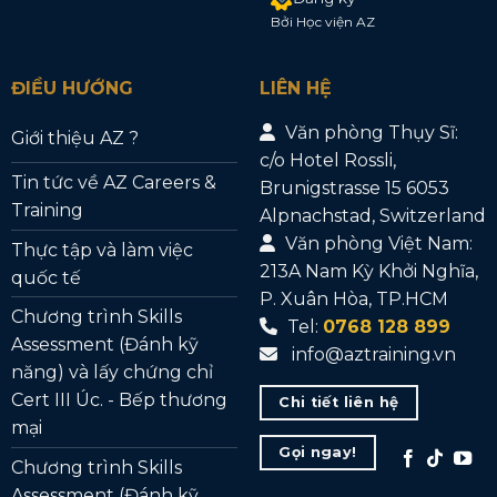
Bởi Học viện AZ
ĐIỀU HƯỚNG
LIÊN HỆ
Văn phòng Thụy Sĩ:
Giới thiệu AZ ?
c/o Hotel Rossli,
Tin tức về AZ Careers &
Brunigstrasse 15 6053
Training
Alpnachstad, Switzerland
Văn phòng Việt Nam:
Thực tập và làm việc
213A Nam Kỳ Khởi Nghĩa,
quốc tế
P. Xuân Hòa, TP.HCM
Chương trình Skills
Tel:
0768 128 899
Assessment (Đánh kỹ
info@aztraining.vn
năng) và lấy chứng chỉ
Cert III Úc. - Bếp thương
Chi tiết liên hệ
mại
Gọi ngay!
Chương trình Skills
Assessment (Đánh kỹ