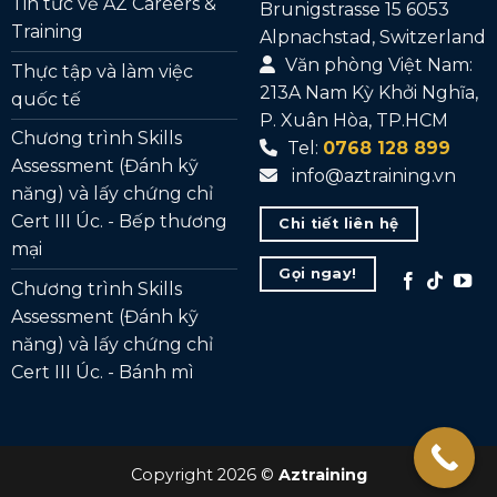
Tin tức về AZ Careers &
Brunigstrasse 15 6053
Training
Alpnachstad, Switzerland
Văn phòng Việt Nam:
Thực tập và làm việc
213A Nam Kỳ Khởi Nghĩa,
quốc tế
P. Xuân Hòa, TP.HCM
Chương trình Skills
Tel:
0768 128 899
Assessment (Đánh kỹ
info@aztraining.vn
năng) và lấy chứng chỉ
Cert III Úc. - Bếp thương
Chi tiết liên hệ
mại
Gọi ngay!
Chương trình Skills
Assessment (Đánh kỹ
năng) và lấy chứng chỉ
Cert III Úc. - Bánh mì
Copyright 2026 ©
Aztraining