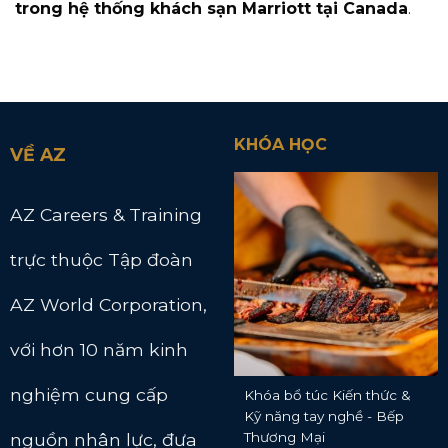
trong hệ thống khách sạn Marriott tại Canada
.
KHÓA HỌC
VỀ AZ
AZ Careers & Training
trực thuộc Tập đoàn
AZ World Corporation,
với hơn 10 năm kinh
nghiệm cung cấp
Khóa bổ túc Kiến thức &
Kỹ năng tay nghề - Bếp
nguồn nhân lực, đưa
Thương Mại