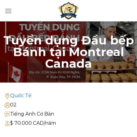
Skip
to
content
Tuyển dụng Đầu bếp
Bánh tại Montreal
Canada
Quốc Tế
02
Tiếng Anh Cơ Bản
$ 70.000 CAD/năm