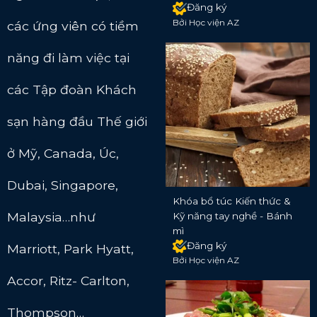
Đăng ký
Bởi Học viện AZ
các ứng viên có tiềm
năng đi làm việc tại
các Tập đoàn Khách
sạn hàng đầu Thế giới
ở Mỹ, Canada, Úc,
Dubai, Singapore,
Khóa bổ túc Kiến thức &
Malaysia…như
Kỹ năng tay nghề - Bánh
mì
Đăng ký
Marriott, Park Hyatt,
Bởi Học viện AZ
Accor, Ritz- Carlton,
Thompson…