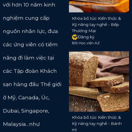
với hơn 10 năm kinh
nghiệm cung cấp
Khóa bổ túc Kiến thức &
Kỹ năng tay nghề - Bếp
nguồn nhân lực, đưa
Thương Mại
Đăng ký
Bởi Học viện AZ
các ứng viên có tiềm
năng đi làm việc tại
các Tập đoàn Khách
sạn hàng đầu Thế giới
ở Mỹ, Canada, Úc,
Dubai, Singapore,
Khóa bổ túc Kiến thức &
Malaysia…như
Kỹ năng tay nghề - Bánh
mì