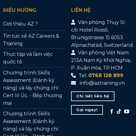
ĐIỀU HƯỚNG
LIÊN HỆ
Văn phòng Thụy Sĩ:
Giới thiệu AZ ?
c/o Hotel Rossli,
Tin tức về AZ Careers &
Brunigstrasse 15 6053
Training
Alpnachstad, Switzerland
Văn phòng Việt Nam:
Thực tập và làm việc
213A Nam Kỳ Khởi Nghĩa,
quốc tế
P. Xuân Hòa, TP.HCM
Chương trình Skills
Tel:
0768 128 899
Assessment (Đánh kỹ
info@aztraining.vn
năng) và lấy chứng chỉ
Cert III Úc. - Bếp thương
Chi tiết liên hệ
mại
Gọi ngay!
Chương trình Skills
Assessment (Đánh kỹ
năng) và lấy chứng chỉ